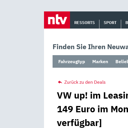
Skip
to
RESSORTS
SPORT
content
Finden Sie Ihren Neuwa
Fahrzeugtyp
Marken
Belie
Zurück zu den Deals
VW up! im Leasi
149 Euro im Mona
verfügbar]