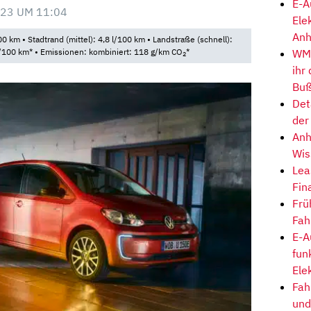
E-A
23 UM 11:04
Ele
Anh
0 km • Stadtrand (mittel): 4,8 l/100 km • Landstraße (schnell):
WM-
 l/100 km* • Emissionen: kombiniert: 118 g/km CO
*
2
ihr
Buß
Det
der
Anh
Wis
Lea
Fin
Frü
Fah
E-A
fun
Ele
Fah
und