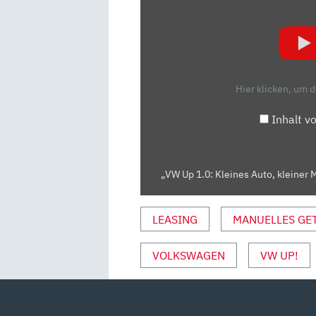
UP
1.0:
KLEINES
AUTO,
KLEINER
Hier klicken, um 
MOTOR
–
Inhalt v
DIE
TESTER
|
„VW Up 1.0: Kleines Auto, kleiner M
AUTO
MOTOR
UND
LEASING
MANUELLES GE
SPORT“
VON
VOLKSWAGEN
VW UP!
YOUTUBE
ANZEIGEN