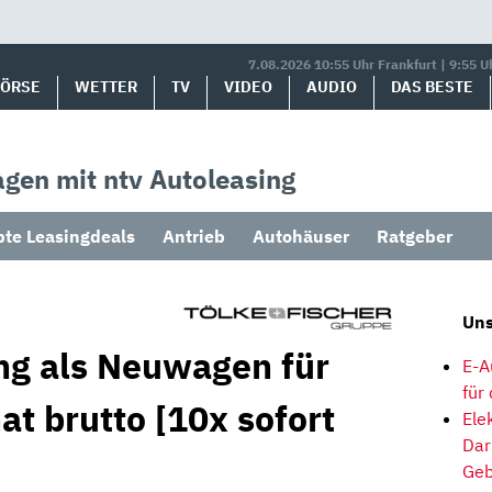
7.08.2026 10:55 Uhr Frankfurt | 9:55 U
BÖRSE
WETTER
TV
VIDEO
AUDIO
DAS BESTE
gen mit ntv Autoleasing
bte Leasingdeals
Antrieb
Autohäuser
Ratgeber
Uns
ng als Neuwagen für
E-A
für
t brutto [10x sofort
Ele
Dar
Geb