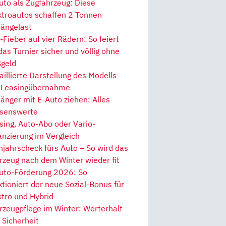
uto als Zugfahrzeug: Diese
ktroautos schaffen 2 Tonnen
ängelast
Fieber auf vier Rädern: So feiert
 das Turnier sicher und völlig ohne
geld
aillierte Darstellung des Modells
 Leasingübernahme
änger mit E-Auto ziehen: Alles
senswerte
sing, Auto-Abo oder Vario-
anzierung im Vergleich
hjahrscheck fürs Auto – So wird das
rzeug nach dem Winter wieder fit
uto-Förderung 2026: So
ktioniert der neue Sozial-Bonus für
ktro und Hybrid
rzeugpflege im Winter: Werterhalt
 Sicherheit