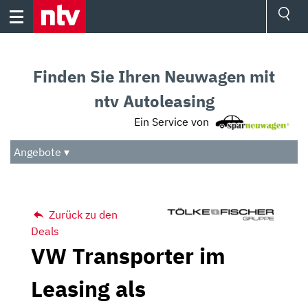
Skip
to
content
Ressorts
Sport
Finden Sie Ihren Neuwagen mit
Börse
Wetter
ntv Autoleasing
TV
Ein Service von
Video
Audio
Angebote ▾
Das Beste
Zurück zu den
Deals
VW Transporter im
Leasing als