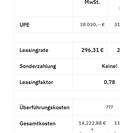
MwSt.
exkl.
MwSt
UPE
38.030,-- €
31.958,-
Leasingrate
296,31 €
249,--
Sonderzahlung
Keine!
Leasingfaktor
0,78
Überführungskosten
???
Gesamtkosten
14.222,88 €
11.952,-
+
+