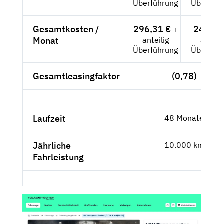
Überführung
Überführ
Gesamtkosten /
296,31 €
249,-- 
+
Monat
anteilig
anteili
Überführung
Überführ
Gesamtleasingfaktor
(0,78)
Laufzeit
48 Monate
Jährliche
10.000 km
Fahrleistung