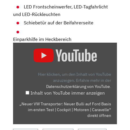
LED Frontscheinwerfer, LED-Tagfahrlicht
und LED-Rückleuchten
Schiebetür auf der Beifahrerseite
Einparkhilfe im Heckbereich
„NEUER
VW
TRANSPORTER:
NEUER
BULLI
Hier klicken, um den Inhalt von YouTube
AUF
anzuzeigen.
Erfahre mehr in der
Datenschutzerklärung von YouTube
.
FORD
Inhalt von YouTube immer anzeigen
BASIS
IM
„Neuer VW Transporter: Neuer Bulli auf Ford Basis
ERSTEN
im ersten Test | Cockpit | Motoren | Caravelle“
TEST
direkt öffnen
|
COCKPIT