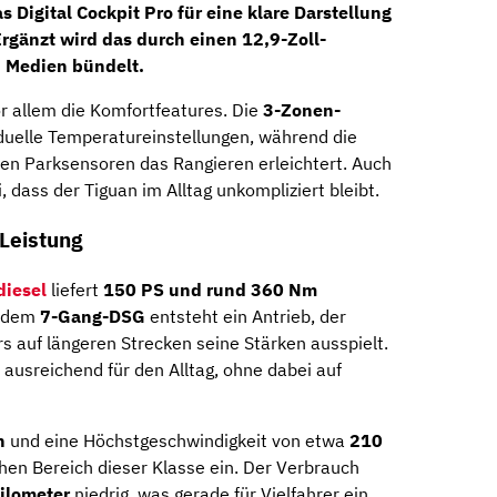
as
Digital Cockpit Pro
für eine klare Darstellung
Ergänzt wird das durch einen
12,9-Zoll-
d Medien bündelt.
or allem die Komfortfeatures. Die
3-Zonen-
duelle Temperatureinstellungen, während die
n Parksensoren das Rangieren erleichtert. Auch
, dass der Tiguan im Alltag unkompliziert bleibt.
 Leistung
diesel
liefert
150 PS und rund 360 Nm
t dem
7-Gang-DSG
entsteht ein Antrieb, der
s auf längeren Strecken seine Stärken ausspielt.
ausreichend für den Alltag, ohne dabei auf
h
und eine Höchstgeschwindigkeit von etwa
210
hen Bereich dieser Klasse ein. Der Verbrauch
Kilometer
niedrig, was gerade für Vielfahrer ein