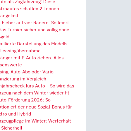
uto als Zugfahrzeug: Diese
ktroautos schaffen 2 Tonnen
ängelast
Fieber auf vier Rädern: So feiert
 das Turnier sicher und völlig ohne
geld
aillierte Darstellung des Modells
 Leasingübernahme
änger mit E-Auto ziehen: Alles
senswerte
sing, Auto-Abo oder Vario-
anzierung im Vergleich
hjahrscheck fürs Auto – So wird das
rzeug nach dem Winter wieder fit
uto-Förderung 2026: So
ktioniert der neue Sozial-Bonus für
ktro und Hybrid
rzeugpflege im Winter: Werterhalt
 Sicherheit