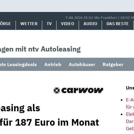
7.08.2026 21:52 Uhr Frankfurt | 20:52 U
BÖRSE
WETTER
TV
VIDEO
AUDIO
DAS BESTE
gen mit ntv Autoleasing
bte Leasingdeals
Antrieb
Autohäuser
Ratgeber
Uns
E-A
asing als
für
Ele
 für 187 Euro im Monat
Dar
Geb