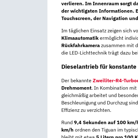
verlieren. Im Innenraum sorgt d
der wichtigsten Informationen. 
Touchscreen
, der Navigation un
Im täglichen Einsatz zeigen sich v
Klimaautomatik
ermöglicht indivi
Rückfahrkamera
zusammen mit de
die LED-Lichttechnik trägt dazu bei
Dieselantrieb für konstante
Der bekannte
Zweiliter-R4-Turbo
Drehmoment
. In Kombination mi
gleichmäßig arbeitet und besonder
Beschleunigung und Durchzug sind 
Effizienz zu verzichten.
Rund
9,4 Sekunden auf 100 km/
km/h
ordnen den Tiguan im typisc
bleibt mit etwa
5 Litern pro 100 