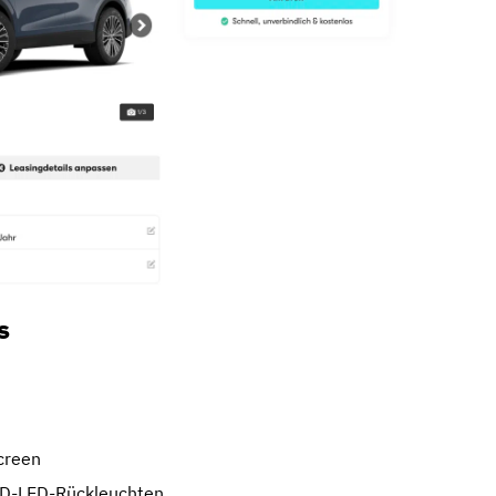
s
creen
3D-LED-Rückleuchten