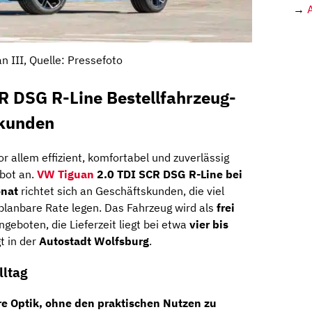
→
n III, Quelle: Pressefoto
R DSG R-Line Bestellfahrzeug-
skunden
r allem effizient, komfortabel und zuverlässig
ebot an.
VW Tiguan
2.0 TDI SCR DSG R-Line bei
onat
richtet sich an Geschäftskunden, die viel
planbare Rate legen. Das Fahrzeug wird als
frei
geboten, die Lieferzeit liegt bei etwa
vier bis
t in der
Autostadt Wolfsburg
.
lltag
ere Optik, ohne den praktischen Nutzen zu