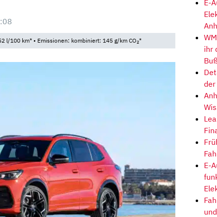
E-A
Ele
:08
Anh
WM-
52 l/100 km* • Emissionen: kombiniert: 145 g/km CO
*
2
ihr
Buß
Det
der
Anh
Wis
Lea
Fin
Frü
Fah
E-A
fun
Ele
Fah
und