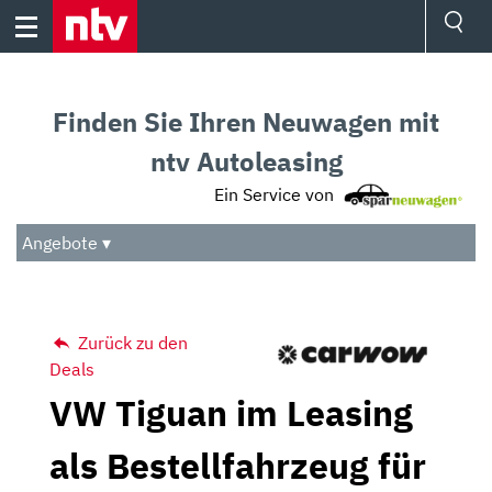
Skip
to
content
Ressorts
Sport
Finden Sie Ihren Neuwagen mit
Börse
Wetter
ntv Autoleasing
TV
Ein Service von
Video
Audio
Angebote ▾
Das Beste
Zurück zu den
Deals
VW Tiguan im Leasing
als Bestellfahrzeug für