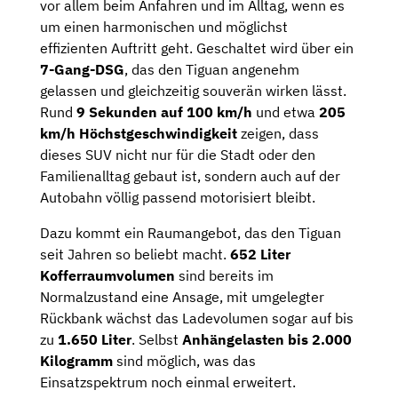
vor allem beim Anfahren und im Alltag, wenn es
um einen harmonischen und möglichst
effizienten Auftritt geht. Geschaltet wird über ein
7-Gang-DSG
, das den Tiguan angenehm
gelassen und gleichzeitig souverän wirken lässt.
Rund
9 Sekunden auf 100 km/h
und etwa
205
km/h Höchstgeschwindigkeit
zeigen, dass
dieses SUV nicht nur für die Stadt oder den
Familienalltag gebaut ist, sondern auch auf der
Autobahn völlig passend motorisiert bleibt.
Dazu kommt ein Raumangebot, das den Tiguan
seit Jahren so beliebt macht.
652 Liter
Kofferraumvolumen
sind bereits im
Normalzustand eine Ansage, mit umgelegter
Rückbank wächst das Ladevolumen sogar auf bis
zu
1.650 Liter
. Selbst
Anhängelasten bis 2.000
Kilogramm
sind möglich, was das
Einsatzspektrum noch einmal erweitert.