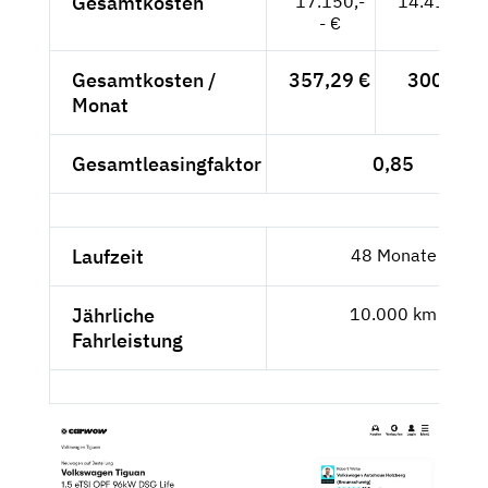
Gesamtkosten
17.150,-
14.411,76
- €
Gesamtkosten /
357,29 €
300,25 
Monat
Gesamtleasingfaktor
0,85
Laufzeit
48 Monate
Jährliche
10.000 km
Fahrleistung