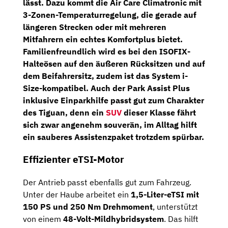
lässt. Dazu kommt die
Air Care Climatronic mit
3-Zonen-Temperaturregelung
, die gerade auf
längeren Strecken oder mit mehreren
Mitfahrern ein echtes Komfortplus bietet.
Familienfreundlich wird es bei den
ISOFIX-
Halteösen auf den äußeren Rücksitzen und auf
dem Beifahrersitz
, zudem ist das System
i-
Size-kompatibel
. Auch der
Park Assist Plus
inklusive Einparkhilfe
passt gut zum Charakter
des Tiguan, denn ein
SUV
dieser Klasse fährt
sich zwar angenehm souverän, im Alltag hilft
ein sauberes Assistenzpaket trotzdem spürbar.
Effizienter eTSI-Motor
Der Antrieb passt ebenfalls gut zum Fahrzeug.
Unter der Haube arbeitet ein
1,5-Liter-eTSI mit
150 PS und 250 Nm Drehmoment
, unterstützt
von einem
48-Volt-Mildhybridsystem
. Das hilft