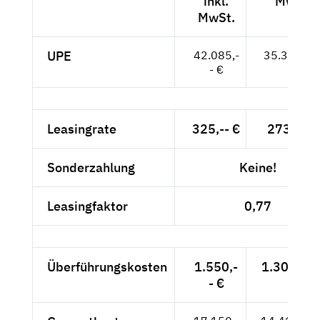
inkl.
MwSt.
MwSt.
UPE
42.085,-
35.366,-- 
- €
Leasingrate
325,-- €
273,11 
Sonderzahlung
Keine!
Leasingfaktor
0,77
Überführungskosten
1.550,-
1.302,52 
- €