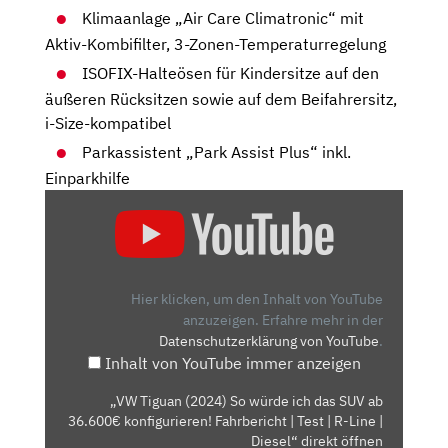
Klimaanlage „Air Care Climatronic“ mit
Aktiv-Kombifilter, 3-Zonen-Temperaturregelung
ISOFIX-Halteösen für Kindersitze auf den
äußeren Rücksitzen sowie auf dem Beifahrersitz,
i-Size-kompatibel
Parkassistent „Park Assist Plus“ inkl.
Einparkhilfe
„VW
TIGUAN
(2024)
SO
WÜRDE
Hier klicken, um den Inhalt von YouTube
ICH
anzuzeigen.
Erfahre mehr in der
Datenschutzerklärung von YouTube
.
DAS
Inhalt von YouTube immer anzeigen
SUV
AB
„VW Tiguan (2024) So würde ich das SUV ab
36.600€
36.600€ konfigurieren! Fahrbericht | Test | R-Line |
KONFIGURIEREN!
Diesel“ direkt öffnen