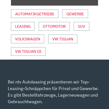
FAHRBERICHT
|
AUTOMATIKGETRIEBE
GEWERBE
TEST
|
LEASING
OTTOMOTOR
SUV
R-
LINE
|
VOLKSWAGEN
VW TIGUAN
DIESEL“
VON
VW TIGUAN III
YOUTUBE
ANZEIGEN
Bei ntv Autoleasing präsentieren wir Top-
Leasing-Schnäppchen für Privat und Gewerbe.
Es gibt Bestellfahrzeuge, Lagerneuwagen und
Gebrauchtwagen.