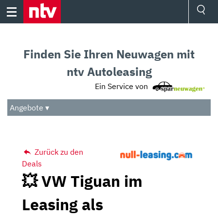
Skip
to
content
Ressorts
Sport
Finden Sie Ihren Neuwagen mit
Börse
Wetter
ntv Autoleasing
TV
Ein Service von
Video
Audio
Angebote ▾
Das Beste
Zurück zu den
Deals
💥 VW Tiguan im
Leasing als