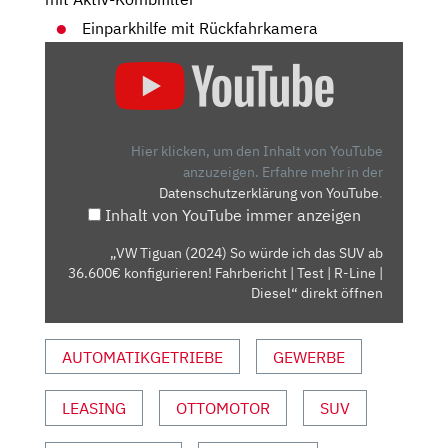
Einparkhilfe mit Rückfahrkamera
„VW
TIGUAN
(2024)
SO
WÜRDE
Hier klicken, um den Inhalt von YouTube
ICH
anzuzeigen.
Erfahre mehr in der
Datenschutzerklärung von YouTube
.
DAS
Inhalt von YouTube immer anzeigen
SUV
AB
„VW Tiguan (2024) So würde ich das SUV ab
36.600€
36.600€ konfigurieren! Fahrbericht | Test | R-Line |
KONFIGURIEREN!
Diesel“ direkt öffnen
FAHRBERICHT
|
AUTOMATIKGETRIEBE
GEWERBE
TEST
|
LEASING
OTTOMOTOR
SUV
R-
LINE