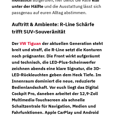
monatlich
aufgerufen, hier bleibt die Rate
klar
unter der Hälfte
und die Ausstattung lässt sich
passgenau auf euren Alltag abstimmen.
Auftritt & Ambiente: R-Line Schärfe
trifft SUV-Souveränität
Der
VW Tiguan
der aktuellen Generation steht
breit und straff, die R-Line setzt die Konturen
noch prägnanter. Die Front wirkt aufgeräumt
und technisch, die
LED-Plus-Scheinwerfer
zeichnen abends eine klare Signatur, die
3D-
LED-Rückleuchten
geben dem Heck Tiefe. Im
Innenraum dominiert die neue, reduzierte
Bedienlandschaft. Vor euch liegt das
Digital
Cockpit Pro
, daneben arbeitet der
12,9-Zoll
Multimedia-Touchscreen
als schnelle
Schaltzentrale für Navigation, Medien und
Fahrfunktionen.
Apple CarPlay
und
Android