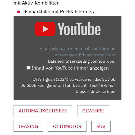
mit Aktiv-Kombifilter
Einparkhilfe mit Rückfahrkamera
„VW
TIGUAN
(2024)
SO
WÜRDE
Hier klicken, um den Inhalt von YouTube
ICH
anzuzeigen.
Erfahre mehr in der
Datenschutzerklärung von YouTube
.
DAS
Inhalt von YouTube immer anzeigen
SUV
AB
„VW Tiguan (2024) So würde ich das SUV ab
36.600€
36.600€ konfigurieren! Fahrbericht | Test | R-Line |
KONFIGURIEREN!
Diesel“ direkt öffnen
FAHRBERICHT
|
AUTOMATIKGETRIEBE
GEWERBE
TEST
|
LEASING
OTTOMOTOR
SUV
R-
LINE