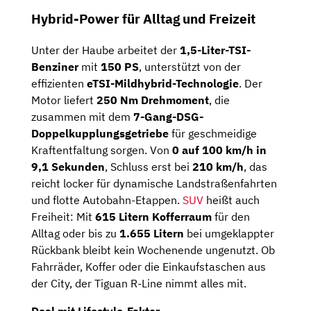
Hybrid-Power für Alltag und Freizeit
Unter der Haube arbeitet der
1,5-Liter-TSI-
Benziner
mit
150 PS
, unterstützt von der
effizienten
eTSI-Mildhybrid-Technologie
. Der
Motor liefert
250 Nm Drehmoment
, die
zusammen mit dem
7-Gang-DSG-
Doppelkupplungsgetriebe
für geschmeidige
Kraftentfaltung sorgen. Von
0 auf 100 km/h in
9,1 Sekunden
, Schluss erst bei
210 km/h
, das
reicht locker für dynamische Landstraßenfahrten
und flotte Autobahn-Etappen.
SUV
heißt auch
Freiheit: Mit
615 Litern Kofferraum
für den
Alltag oder bis zu
1.655 Litern
bei umgeklappter
Rückbank bleibt kein Wochenende ungenutzt. Ob
Fahrräder, Koffer oder die Einkaufstaschen aus
der City, der Tiguan R-Line nimmt alles mit.
Deal mit Lifestyle-Faktor