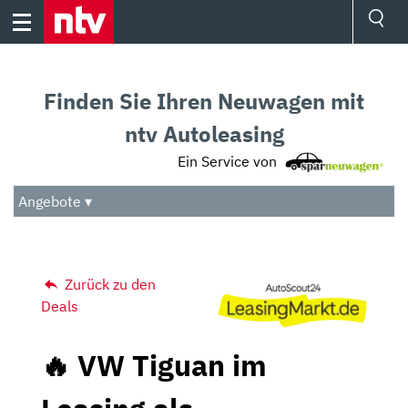
Skip
to
content
Ressorts
Sport
Finden Sie Ihren Neuwagen mit
Börse
Wetter
ntv Autoleasing
TV
Ein Service von
Video
Audio
Angebote ▾
Das Beste
Zurück zu den
Deals
🔥 VW Tiguan im