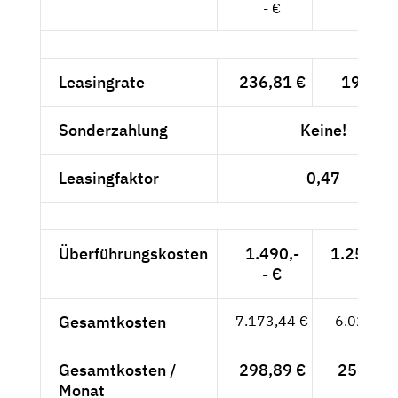
- €
Leasingrate
236,81 €
199,-- 
Sonderzahlung
Keine!
Leasingfaktor
0,47
Überführungskosten
1.490,-
1.252,10
- €
Gesamtkosten
7.173,44 €
6.028,10
Gesamtkosten /
298,89 €
251,17 
Monat