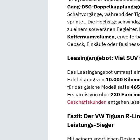
Gang-DSG-Doppelkupplungsge
Schaltvorgänge, während der Ti
sprintet. Die Höchstgeschwindig
zu einem souveränen Begleiter. P
Kofferraumvolumen
, erweiterb
Gepäck, Einkäufe oder Business
Leasingangebot: Viel SUV 
Das Leasingangebot umfasst ein
Fahrleistung von
10.000 Kilome
für das gleiche Modell satte
465
Ersparnis von über
230 Euro mo
Geschäftskunden
entgehen lasse
Fazit: Der VW Tiguan R-Li
Leistungs-Sieger
Mit seinem sportlichen Design,