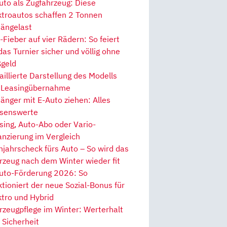
uto als Zugfahrzeug: Diese
ktroautos schaffen 2 Tonnen
ängelast
Fieber auf vier Rädern: So feiert
 das Turnier sicher und völlig ohne
geld
aillierte Darstellung des Modells
 Leasingübernahme
änger mit E-Auto ziehen: Alles
senswerte
sing, Auto-Abo oder Vario-
anzierung im Vergleich
hjahrscheck fürs Auto – So wird das
rzeug nach dem Winter wieder fit
uto-Förderung 2026: So
ktioniert der neue Sozial-Bonus für
ktro und Hybrid
rzeugpflege im Winter: Werterhalt
 Sicherheit