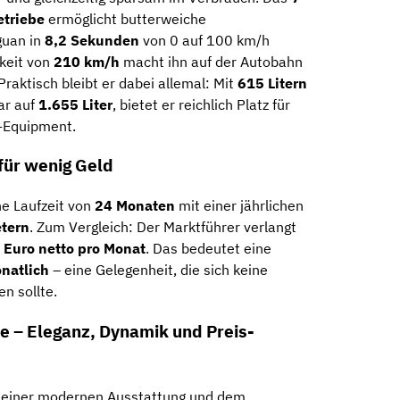
triebe
ermöglicht butterweiche
guan in
8,2 Sekunden
von 0 auf 100 km/h
keit von
210 km/h
macht ihn auf der Autobahn
raktisch bleibt er dabei allemal: Mit
615 Litern
ar auf
1.655 Liter
, bietet er reichlich Platz für
-Equipment.
für wenig Geld
e Laufzeit von
24 Monaten
mit einer jährlichen
tern
. Zum Vergleich: Der Marktführer verlangt
 Euro netto pro Monat
. Das bedeutet eine
natlich
– eine Gelegenheit, die sich keine
n sollte.
ne – Eleganz, Dynamik und Preis-
 seiner modernen Ausstattung und dem