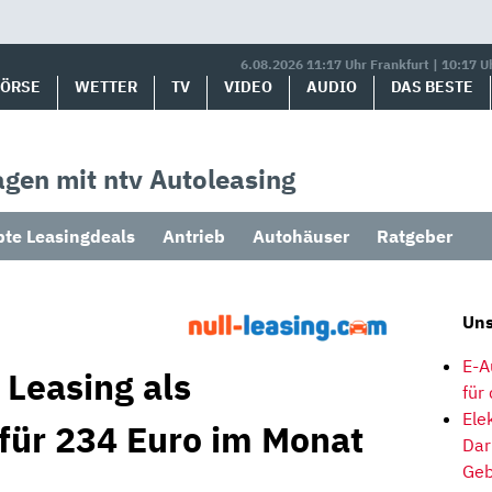
6.08.2026 11:17 Uhr Frankfurt | 10:17 U
BÖRSE
WETTER
TV
VIDEO
AUDIO
DAS BESTE
gen mit ntv Autoleasing
bte Leasingdeals
Antrieb
Autohäuser
Ratgeber
Uns
E-A
 Leasing als
für
Ele
 für 234 Euro im Monat
Dar
Geb