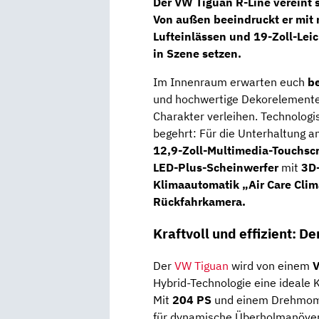
Der VW Tiguan R-Line vereint 
Von außen beeindruckt er mit
Lufteinlässen und
19-Zoll-Lei
in Szene setzen.
Im Innenraum erwarten euch
be
und hochwertige Dekorelemente, 
Charakter verleihen. Technologis
begehrt: Für die Unterhaltung a
12,9-Zoll-Multimedia-Touchsc
LED-Plus-Scheinwerfer
mit
3D
Klimaautomatik „Air Care Clim
Rückfahrkamera.
Kraftvoll und effizient: D
Der
VW Tiguan
wird von einem
V
Hybrid-Technologie eine ideale K
Mit
204 PS
und einem Drehmo
für dynamische Überholmanöver 