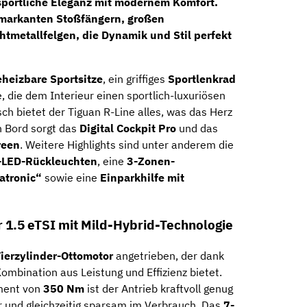
sportliche Eleganz mit modernem Komfort.
 markanten
Stoßfängern
, großen
chtmetallfelgen
, die Dynamik und Stil perfekt
heizbare Sportsitze
, ein griffiges
Sportlenkrad
die dem Interieur einen sportlich-luxuriösen
ch bietet der Tiguan R-Line alles, was das Herz
n Bord sorgt das
Digital Cockpit Pro
und das
reen
. Weitere Highlights sind unter anderem die
-LED-Rückleuchten
, eine
3-Zonen-
atronic“
sowie eine
Einparkhilfe mit
er 1.5 eTSI mit Mild-Hybrid-Technologie
ierzylinder-Ottomotor
angetrieben, der dank
ombination aus Leistung und Effizienz bietet.
ment von
350 Nm
ist der Antrieb kraftvoll genug
und gleichzeitig sparsam im Verbrauch. Das
7-