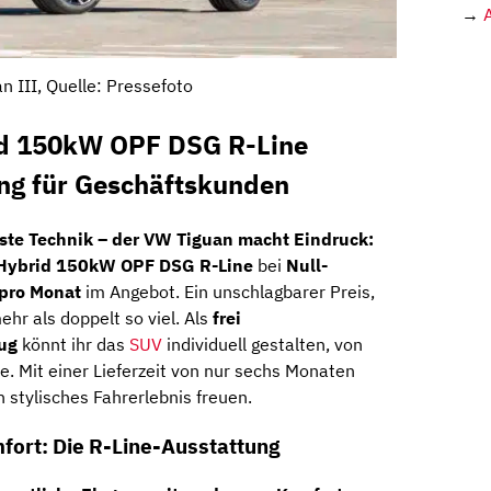
→
n III, Quelle: Pressefoto
id 150kW OPF DSG R-Line
ing für Geschäftskunden
te Technik – der VW Tiguan macht Eindruck:
Hybrid 150kW OPF DSG R-Line
bei
Null-
 pro Monat
im Angebot. Ein unschlagbarer Preis,
hr als doppelt so viel. Als
frei
eug
könnt ihr das
SUV
individuell gestalten, von
e. Mit einer Lieferzeit von nur sechs Monaten
n stylisches Fahrerlebnis freuen.
omfort: Die R-Line-Ausstattung