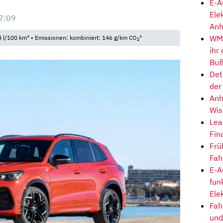
E-A
Ele
7:09
Anh
WM-
 l/100 km* • Emissionen: kombiniert: 146 g/km CO
*
2
ihr
Buß
Det
der
Anh
Wis
Lea
Fin
Frü
Fah
E-A
fun
Ele
Fah
und