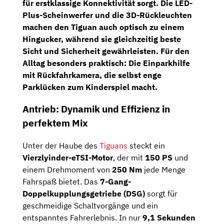
für erstklassige Konnektivität sorgt.
Die
LED-
Plus-Scheinwerfer
und die
3D-Rückleuchten
machen den Tiguan auch optisch zu einem
Hingucker, während sie gleichzeitig beste
Sicht und Sicherheit gewährleisten. Für den
Alltag besonders praktisch: Die
Einparkhilfe
mit Rückfahrkamera
, die selbst enge
Parklücken zum Kinderspiel macht.
Antrieb: Dynamik und Effizienz in
perfektem Mix
Unter der Haube des
Tiguans
steckt ein
Vierzlyinder-eTSI-Motor
, der mit
150 PS
und
einem Drehmoment von
250 Nm
jede Menge
Fahrspaß bietet. Das
7-Gang-
Doppelkupplungsgetriebe (DSG)
sorgt für
geschmeidige Schaltvorgänge und ein
entspanntes Fahrerlebnis.
In nur
9,1 Sekunden