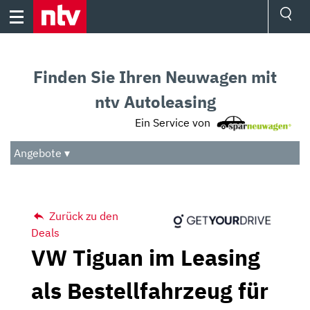
Skip
to
content
Ressorts
Sport
Finden Sie Ihren Neuwagen mit
Börse
Wetter
ntv Autoleasing
TV
Ein Service von
Video
Audio
Angebote ▾
Das Beste
Zurück zu den
Deals
VW Tiguan im Leasing
als Bestellfahrzeug für