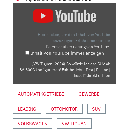
„VW
TIGUAN
(2024)
SO
WÜRDE
Hier klicken, um den Inhalt von YouTube
ICH
anzuzeigen.
Erfahre mehr in der
Datenschutzerklärung von YouTube
.
DAS
Inhalt von YouTube immer anzeigen
SUV
AB
„VW Tiguan (2024) So würde ich das SUV ab
36.600€
36.600€ konfigurieren! Fahrbericht | Test | R-Line |
KONFIGURIEREN!
Diesel“ direkt öffnen
FAHRBERICHT
|
AUTOMATIKGETRIEBE
GEWERBE
TEST
|
LEASING
OTTOMOTOR
SUV
R-
LINE
|
VOLKSWAGEN
VW TIGUAN