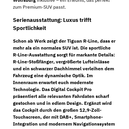
Wolfsburg
inklusive – ein Erlebnis, das perfekt
zum Premium-SUV passt.
Serienausstattung: Luxus trifft
Sportlichkeit
Schon ab Werk zeigt der Tiguan R-Line, dass er
mehr als ein normales SUV ist. Die sportliche
R-Line-Ausstattung
sorgt für markante Details:
R-Line-Stoßfänger
,
vergrößerte Lufteinlässe
und ein
schwarzer Dachhimmel
verleihen dem
Fahrzeug eine dynamische Optik.
Im
Innenraum erwartet euch modernste
Technologie. Das
Digital Cockpit Pro
präsentiert alle relevanten Fahrdaten scharf
gestochen und in edlem Design. Ergänzt wird
das Cockpit durch den großen
12,9-Zoll-
Touchscreen
,
der mit
DAB+
, Smartphone-
Integration und modernem Navigationssystem