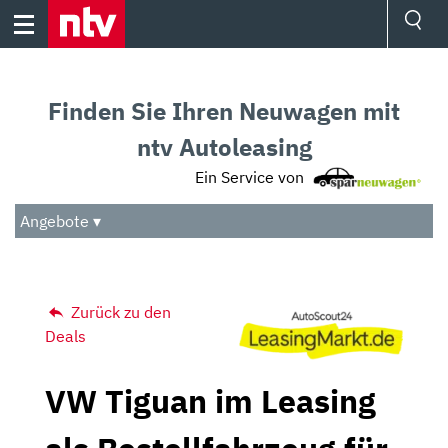
Skip
to
content
Ressorts
Sport
Finden Sie Ihren Neuwagen mit
Börse
Wetter
ntv Autoleasing
TV
Ein Service von
Video
Audio
Angebote ▾
Das Beste
Zurück zu den
Deals
VW Tiguan im Leasing