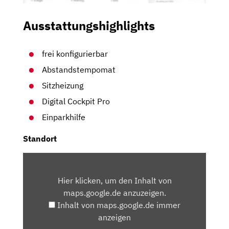
Ausstattungshighlights
frei konfigurierbar
Abstandstempomat
Sitzheizung
Digital Cockpit Pro
Einparkhilfe
Standort
INHALT
VON
Hier klicken, um den Inhalt von
MAPS.GOOGLE.DE
maps.google.de anzuzeigen.
ANZEIGEN
Inhalt von maps.google.de immer
anzeigen