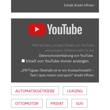
Inhalt direkt öffnen
„VW
TIGUAN:
DESHALB
IST
ER
Hier klicken, um den Inhalt von YouTube
EIN
anzuzeigen.
Erfahre mehr in der
Datenschutzerklärung von YouTube
.
AUSLAUFMODELL!
Inhalt von YouTube immer anzeigen
–
TEST
„VW Tiguan: Deshalb ist er ein Auslaufmodell! –
|
Test | auto motor und sport“ direkt öffnen
AUTO
MOTOR
AUTOMATIKGETRIEBE
LEASING
UND
SPORT“
VON
OTTOMOTOR
PRIVAT
SUV
YOUTUBE