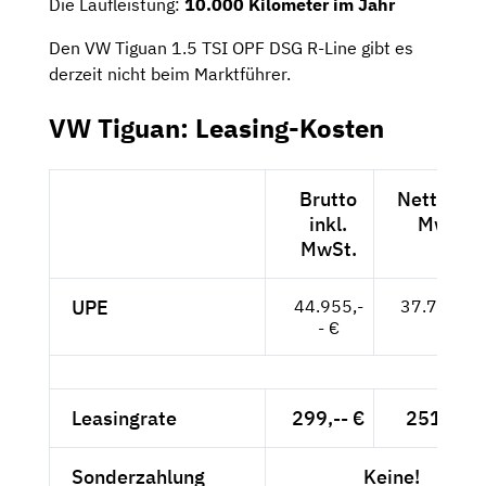
Die Laufleistung:
10.000 Kilometer im Jahr
Den VW Tiguan 1.5 TSI OPF DSG R-Line gibt es
derzeit nicht beim Marktführer.
VW Tiguan: Leasing-Kosten
Brutto
Netto exk
inkl.
MwSt.
MwSt.
UPE
44.955,-
37.777,-- 
- €
Leasingrate
299,-- €
251,26 
Sonderzahlung
Keine!