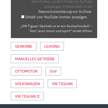
ER
Hier klicken, um den Inhalt von YouTube
EIN
anzuzeigen.
Erfahre mehr in der
Datenschutzerklärung von YouTube
.
AUSLAUFMODELL!
Inhalt von YouTube immer anzeigen
–
TEST
„VW Tiguan: Deshalb ist er ein Auslaufmodell! –
|
Test | auto motor und sport“ direkt öffnen
AUTO
MOTOR
GEWERBE
LEASING
UND
SPORT“
VON
MANUELLES GETRIEBE
YOUTUBE
ANZEIGEN
OTTOMOTOR
SUV
VOLKSWAGEN
VW TIGUAN
VW TIGUAN II