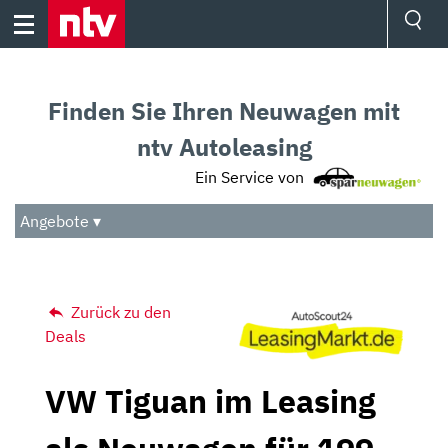
Skip
to
content
Ressorts
Sport
Finden Sie Ihren Neuwagen mit
Börse
Wetter
ntv Autoleasing
TV
Ein Service von
Video
Audio
Angebote ▾
Das Beste
Zurück zu den
Deals
VW Tiguan im Leasing