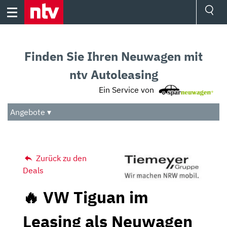
Skip
to
content
Ressorts
Sport
Finden Sie Ihren Neuwagen mit
Börse
Wetter
ntv Autoleasing
TV
Ein Service von
Video
Audio
Angebote ▾
Das Beste
Zurück zu den
Deals
🔥 VW Tiguan im
Leasing als Neuwagen