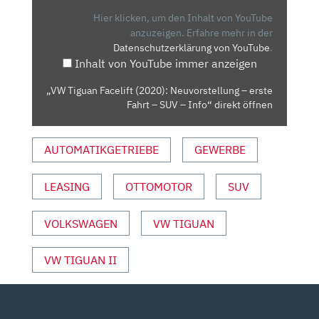
NEUVORSTELLUNG
Hier klicken, um den Inhalt von YouTube
–
anzuzeigen.
Erfahre mehr in der
Datenschutzerklärung von YouTube
.
ERSTE
Inhalt von YouTube immer anzeigen
FAHRT
–
„VW Tiguan Facelift (2020): Neuvorstellung – erste
SUV
Fahrt – SUV – Info“ direkt öffnen
–
INFO“
AUTOMATIKGETRIEBE
GEWERBE
VON
YOUTUBE
ANZEIGEN
LEASING
OTTOMOTOR
SUV
VOLKSWAGEN
VW TIGUAN
VW TIGUAN II