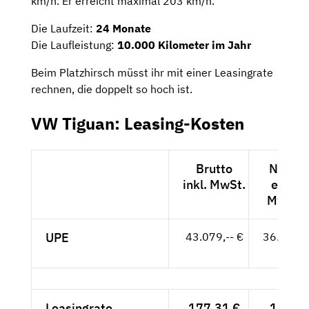
km/h. Er erreicht maximal 203 km/h.
Die Laufzeit:
24 Monate
Die Laufleistung:
10.000 Kilometer im Jahr
Beim Platzhirsch müsst ihr mit einer Leasingrate
rechnen, die doppelt so hoch ist.
VW Tiguan: Leasing-Kosten
Brutto
Netto
inkl. MwSt.
exkl.
MwSt.
UPE
43.079,-- €
36.201,-
- €
Leasingrate
177,31 €
149,-