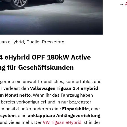
→
an eHybrid; Quelle: Pressefoto
4 eHybrid OPF 180kW Active
ng für Geschäftskunden
 gerade ein umweltfreundliches, komfortables und
er verleast den
Volkswagen Tiguan 1.4 eHybrid
im Monat netto
. Wenn ihr das Fahrzeug haben
t bereits vorkonfiguriert und in nur begrenzter
en besitzt unter anderem eine
Einparkhilfe
, eine
ssystem
, eine
anklappbare Anhängevorrichtung
,
und vieles mehr. Der
VW Tiguan eHybrid
ist in der