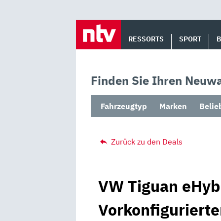
Skip
to
RESSORTS
SPORT
content
Finden Sie Ihren Neuwa
Fahrzeugtyp
Marken
Belie
Zurück zu den Deals
VW Tiguan eHybr
Vorkonfigurierte