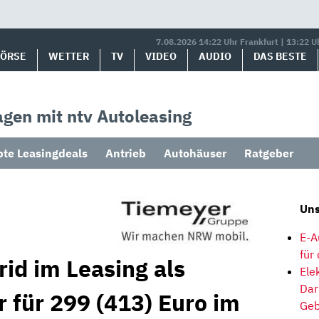
7.08.2026 14:22 Uhr Frankfurt | 13:22 U
BÖRSE
WETTER
TV
VIDEO
AUDIO
DAS BESTE
gen mit ntv Autoleasing
bte Leasingdeals
Antrieb
Autohäuser
Ratgeber
Uns
E-A
für
id im Leasing als
Ele
Dar
r für 299 (413) Euro im
Geb