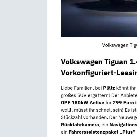
Volkswagen Tigu
Volkswagen Tiguan 1.
Vorkonfiguriert-Leasi
Liebe Familien, bei
Plätz
könnt ihr
großes SUV ergattern! Der Anbiet
OPF 180kW Active
für
299 Euro 
wollt, müsst ihr schnell sein! Es is
Stückzahl vorhanden. Der Neuwag
Rückfahrkamera
, ein
Navigation
ein
Fahrerassistenzpaket „Plus“