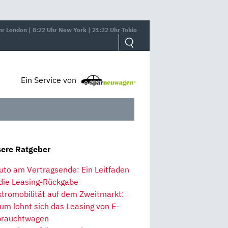
hr London | 8:22 Uhr New York | 21:22 Uhr Tokio
Ein Service von
ere Ratgeber
uto am Vertragsende: Ein Leitfaden
 die Leasing-Rückgabe
ktromobilität auf dem Zweitmarkt:
um lohnt sich das Leasing von E-
rauchtwagen