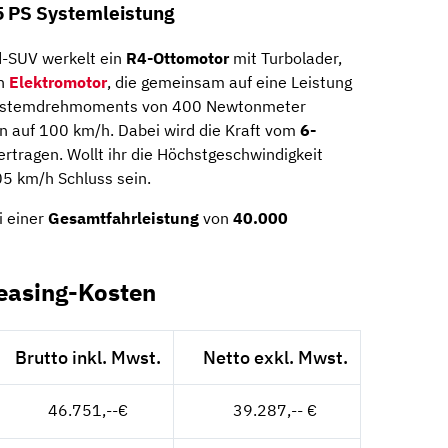
 PS Systemleistung
d-SUV werkelt ein
R4-Ottomotor
mit Turbolader,
in
Elektromotor
, die gemeinsam auf eine Leistung
ystemdrehmoments von 400 Newtonmeter
en auf 100 km/h. Dabei wird die Kraft vom
6-
rtragen. Wollt ihr die Höchstgeschwindigkeit
05 km/h Schluss sein.
i einer
Gesamtfahrleistung
von
40.000
easing-Kosten
Brutto inkl. Mwst.
Netto exkl. Mwst.
46.751,--€
39.287,-- €