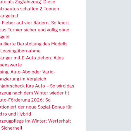
uto als Zugfahrzeug: Diese
ktroautos schaffen 2 Tonnen
ängelast
Fieber auf vier Rädern: So feiert
 das Turnier sicher und völlig ohne
geld
aillierte Darstellung des Modells
 Leasingübernahme
änger mit E-Auto ziehen: Alles
senswerte
sing, Auto-Abo oder Vario-
anzierung im Vergleich
hjahrscheck fürs Auto – So wird das
rzeug nach dem Winter wieder fit
uto-Förderung 2026: So
ktioniert der neue Sozial-Bonus für
ktro und Hybrid
rzeugpflege im Winter: Werterhalt
 Sicherheit