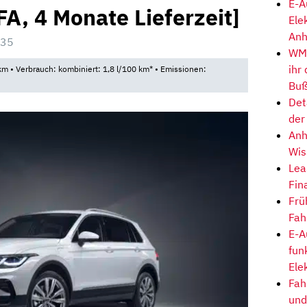
E-A
A, 4 Monate Lieferzeit]
Ele
Anh
:35
WM-
ihr
m • Verbrauch: kombiniert: 1,8 l/100 km* • Emissionen:
Buß
Det
der
Anh
Wis
Lea
Fin
Frü
Fah
E-A
fun
Ele
Fah
und