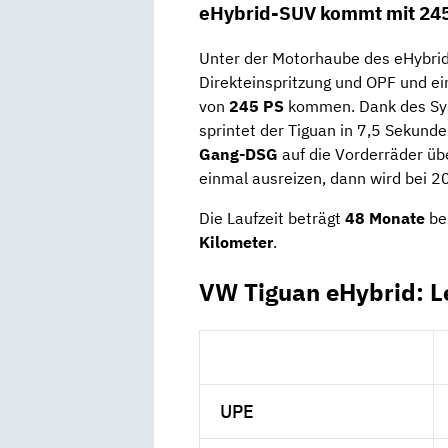
eHybrid-SUV kommt mit 245
Unter der Motorhaube des eHybri
Direkteinspritzung und OPF und e
von
245 PS
kommen. Dank des S
sprintet der Tiguan in 7,5 Sekund
Gang-DSG
auf die Vorderräder übe
einmal ausreizen, dann wird bei 2
Die Laufzeit beträgt
48 Monate
be
Kilometer
.
VW Tiguan eHybrid: L
UPE