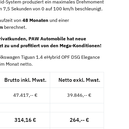
brid-System produziert ein maximales Drehmoment
n 7,5 Sekunden von 0 auf 100 km/h beschleunigt.
aufzeit von
48
Monaten
und einer
km
berechnet.
Privatkunden, PAW Automobile hat neue
zt zu und profitiert von den Mega-Konditionen!
Volkswagen Tiguan 1.4 eHybrid OPF DSG Elegance
im Monat netto.
Brutto inkl. Mwst.
Netto exkl. Mwst.
47.417,-- €
39.846,-- €
314,16 €
264,-- €