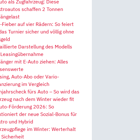
uto als Zugfahrzeug: Diese
ktroautos schaffen 2 Tonnen
ängelast
Fieber auf vier Rädern: So feiert
 das Turnier sicher und völlig ohne
geld
aillierte Darstellung des Modells
 Leasingübernahme
änger mit E-Auto ziehen: Alles
senswerte
sing, Auto-Abo oder Vario-
anzierung im Vergleich
hjahrscheck fürs Auto – So wird das
rzeug nach dem Winter wieder fit
uto-Förderung 2026: So
ktioniert der neue Sozial-Bonus für
ktro und Hybrid
rzeugpflege im Winter: Werterhalt
 Sicherheit