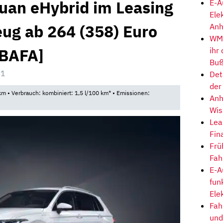
an eHybrid im Leasing
E-A
Ele
eug ab 264 (358) Euro
Anh
WM-
[BAFA]
ihr
Buß
01
Det
der
m • Verbrauch: kombiniert: 1,5 l/100 km* • Emissionen:
Anh
Wis
Lea
Fin
Frü
Fah
E-A
fun
Ele
Fah
und