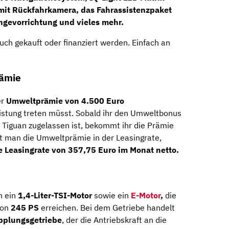
mit
Rückfahrkamera,
das
Fahrassistenzpaket
gevorrichtung
und vieles mehr.
uch gekauft oder finanziert werden. Einfach an
rämie
er
Umweltprämie von 4.500 Euro
leistung treten müsst. Sobald ihr den Umweltbonus
 Tiguan zugelassen ist, bekommt ihr die Prämie
gt man die Umweltprämie in der Leasingrate,
e Leasingrate von
357,75 Euro im Monat netto.
h ein
1,4-Liter-TSI-Motor
sowie ein
E-Motor
,
die
on
245
PS
erreichen. Bei dem Getriebe handelt
pplungsgetriebe
, der die Antriebskraft an die