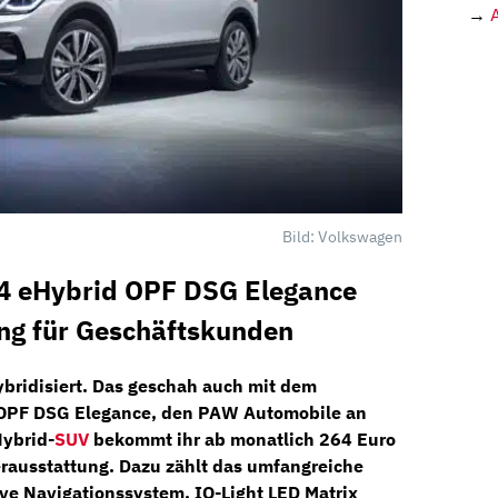
→
Bild: Volkswagen
4 eHybrid OPF DSG Elegance
ng für Geschäftskunden
ybridisiert. Das geschah auch mit dem
 OPF DSG Elegance
, den
PAW Automobile
an
ybrid-
SUV
bekommt ihr ab monatlich 264 Euro
rausstattung. Dazu zählt das umfangreiche
ive
Navigationssystem, IQ-Light LED Matrix