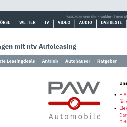
7.08.2026 1:16 Uhr Frankfurt | 0:16 U
BÖRSE
WETTER
TV
VIDEO
AUDIO
DAS BESTE
gen mit ntv Autoleasing
bte Leasingdeals
Antrieb
Autohäuser
Ratgeber
Uns
E-A
für
Ele
Dar
Geb