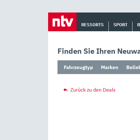
Skip
to
RESSORTS
SPORT
content
Finden Sie Ihren Neuwa
Fahrzeugtyp
Marken
Belie
Zurück zu den Deals