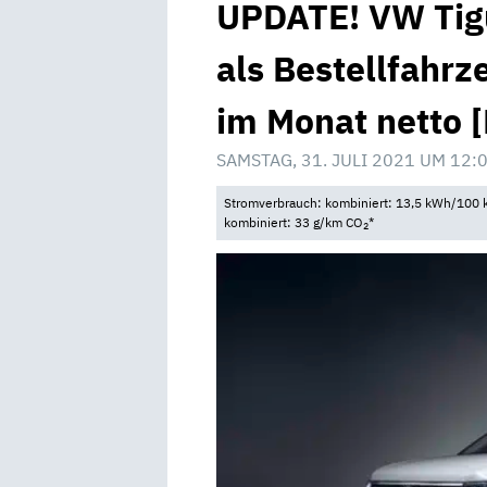
UPDATE! VW Tigu
als Bestellfahrz
im Monat netto 
SAMSTAG, 31. JULI 2021 UM 12:
Stromverbrauch: kombiniert: 13,5 kWh/100 k
kombiniert: 33 g/km CO
*
2