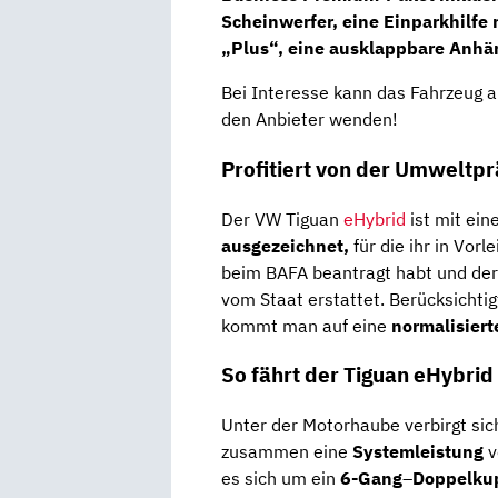
Scheinwerfer,
eine Einparkhilfe 
„Plus“,
eine ausklappbare
Anhän
Bei Interesse kann das Fahrzeug a
den Anbieter wenden!
Profitiert von der Umweltp
Der VW Tiguan
eHybrid
ist mit ein
ausgezeichnet,
für die ihr in Vor
beim BAFA beantragt habt und der
vom Staat erstattet. Berücksichti
kommt man auf eine
normalisiert
So fährt der Tiguan eHybrid
Unter der Motorhaube verbirgt sic
zusammen eine
Systemleistung
v
es sich um ein
6-Gang
–
Doppelku