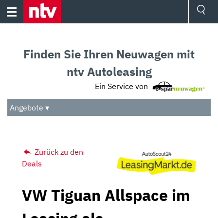
Skip
to
content
Ressorts
Sport
Finden Sie Ihren Neuwagen mit
Börse
Wetter
ntv Autoleasing
TV
Ein Service von
Video
Audio
Angebote ▾
Das Beste
Zurück zu den
Deals
VW Tiguan Allspace im