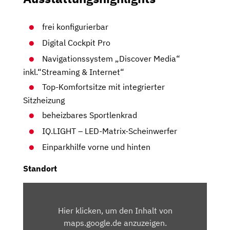
frei konfigurierbar
Digital Cockpit Pro
Navigationssystem „Discover Media“
inkl.“Streaming & Internet“
Top-Komfortsitze mit integrierter
Sitzheizung
beheizbares Sportlenkrad
IQ.LIGHT – LED-Matrix-Scheinwerfer
Einparkhilfe vorne und hinten
Standort
INHALT
VON
Hier klicken, um den Inhalt von
MAPS.GOOGLE.DE
maps.google.de anzuzeigen.
ANZEIGEN