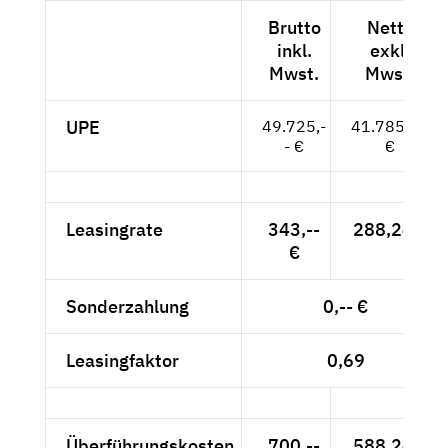
Brutto
Netto
inkl.
exkl.
Mwst.
Mwst.
UPE
49.725,-
41.785,71
- €
€
Leasingrate
343,--
288,24 €
€
Sonderzahlung
0,-- €
Leasingfaktor
0,69
Überführungskosten
700,--
588,24 €