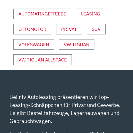
|
REVIEW
AUTOMATIKGETRIEBE
LEASING
|
TEST“
OTTOMOTOR
PRIVAT
SUV
VON
YOUTUBE
ANZEIGEN
VOLKSWAGEN
VW TIGUAN
VW TIGUAN ALLSPACE
Bei ntv Autoleasing präsentieren wir Top-
Leasing-Schnäppchen für Privat und Gewerbe.
Es gibt Bestellfahrzeuge, Lagerneuwagen und
Gebrauchtwagen.