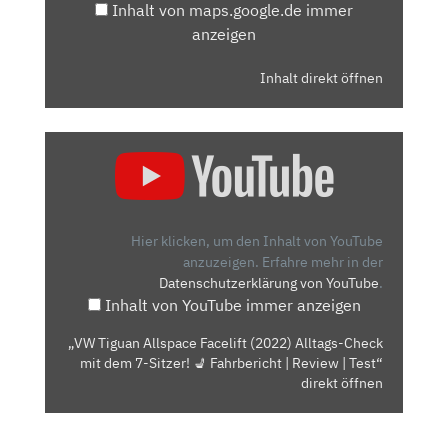
Inhalt von maps.google.de immer
anzeigen
Inhalt direkt öffnen
„VW
TIGUAN
ALLSPACE
FACELIFT
(2022)
Hier klicken, um den Inhalt von YouTube
ALLTAGS-
anzuzeigen.
Erfahre mehr in der
Datenschutzerklärung von YouTube
.
CHECK
Inhalt von YouTube immer anzeigen
MIT
DEM
„VW Tiguan Allspace Facelift (2022) Alltags-Check
7-
mit dem 7-Sitzer! 💺 Fahrbericht | Review | Test“
SITZER!
direkt öffnen
💺
FAHRBERICHT