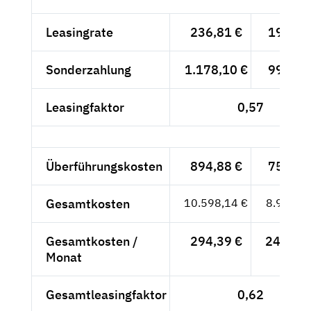
Leasingrate
236,81 €
199,-- 
Sonderzahlung
1.178,10 €
990,-- 
Leasingfaktor
0,57
Überführungskosten
894,88 €
752,-- 
Gesamtkosten
10.598,14 €
8.906,--
Gesamtkosten /
294,39 €
247,39 
Monat
Gesamtleasingfaktor
0,62