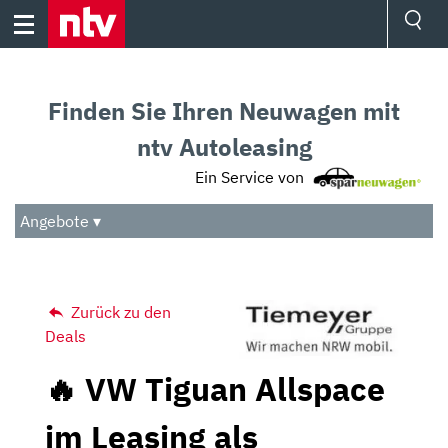
Skip
to
content
Ressorts
Sport
Finden Sie Ihren Neuwagen mit
Börse
Wetter
ntv Autoleasing
TV
Ein Service von
Video
Audio
Angebote ▾
Das Beste
Zurück zu den
Deals
🔥 VW Tiguan Allspace
im Leasing als