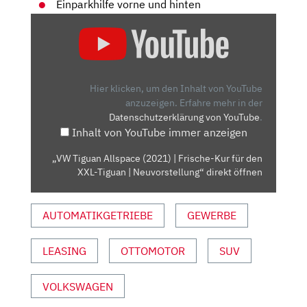
Einparkhilfe vorne und hinten
„VW
TIGUAN
ALLSPACE
(2021)
| FRISCHE-
Hier klicken, um den Inhalt von YouTube
KUR
anzuzeigen.
Erfahre mehr in der
Datenschutzerklärung von YouTube
.
FÜR
Inhalt von YouTube immer anzeigen
DEN
XXL-
„VW Tiguan Allspace (2021) | Frische-Kur für den
TIGUAN
XXL-Tiguan | Neuvorstellung“ direkt öffnen
| NEUVORSTELLUNG“
VON
AUTOMATIKGETRIEBE
GEWERBE
YOUTUBE
ANZEIGEN
LEASING
OTTOMOTOR
SUV
VOLKSWAGEN