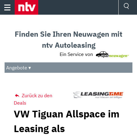
Skip
to
content
Ressorts
Sport
Finden Sie Ihren Neuwagen mit
Börse
Wetter
ntv Autoleasing
TV
Ein Service von
Video
Audio
Angebote ▾
Das Beste
Zurück zu den
Deals
VW Tiguan Allspace im
Leasing als