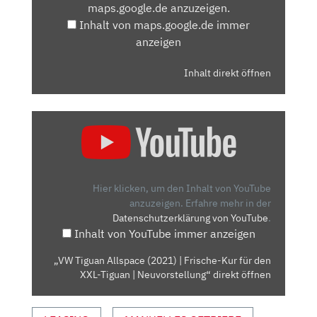
maps.google.de anzuzeigen.
ANZEIGEN
Inhalt von maps.google.de immer
anzeigen
Inhalt direkt öffnen
„VW
TIGUAN
ALLSPACE
(2021)
| FRISCHE-
Hier klicken, um den Inhalt von YouTube
KUR
anzuzeigen.
Erfahre mehr in der
Datenschutzerklärung von YouTube
.
FÜR
Inhalt von YouTube immer anzeigen
DEN
XXL-
„VW Tiguan Allspace (2021) | Frische-Kur für den
TIGUAN
XXL-Tiguan | Neuvorstellung“ direkt öffnen
| NEUVORSTELLUNG“
VON