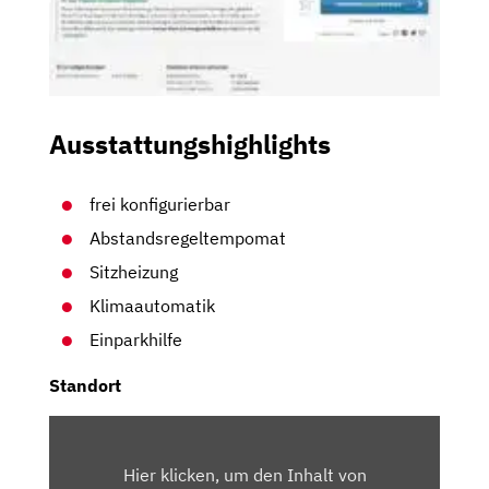
Ausstattungshighlights
frei konfigurierbar
Abstandsregeltempomat
Sitzheizung
Klimaautomatik
Einparkhilfe
Standort
INHALT
VON
Hier klicken, um den Inhalt von
MAPS.GOOGLE.DE