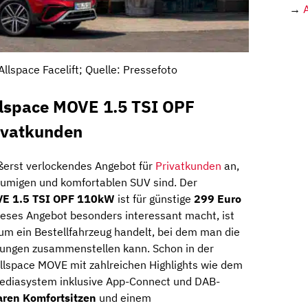
→
llspace Facelift; Quelle: Pressefoto
lspace MOVE 1.5 TSI OPF
ivatkunden
ßerst verlockendes Angebot für
Privatkunden
an,
äumigen und komfortablen SUV sind. Der
VE 1.5 TSI OPF 110kW
ist für günstige
299 Euro
ieses Angebot besonders interessant macht, ist
 um ein Bestellfahrzeug handelt, bei dem man die
lungen zusammenstellen kann. Schon in der
Allspace MOVE mit zahlreichen Highlights wie dem
mediasystem inklusive App-Connect und DAB-
ren Komfortsitzen
und einem