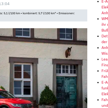
E-A
13:04
Ele
Anh
ts: 5,1 l/100 km • kombiniert: 5,7 l/100 km* • Emissionen:
WM-
ihr
Buß
Det
der
Anh
Wis
Lea
Fin
Frü
Fah
E-A
fun
Ele
Fah
und