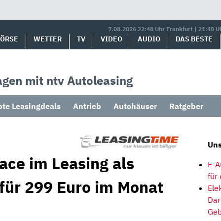
7.08.2026 22:48 Uhr Frankfurt | 21:48 U
BÖRSE
WETTER
TV
VIDEO
AUDIO
DAS BESTE
gen mit ntv Autoleasing
bte Leasingdeals
Antrieb
Autohäuser
Ratgeber
Uns
ace im Leasing als
E-A
für
 für 299 Euro im Monat
Ele
Dar
Geb