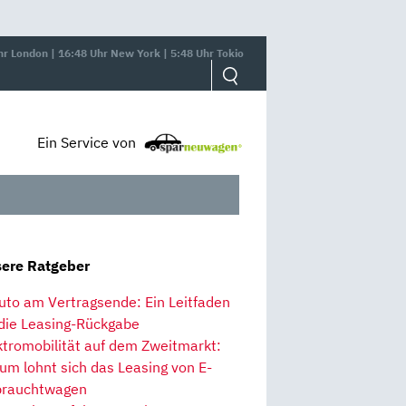
hr London | 16:48 Uhr New York | 5:48 Uhr Tokio
Ein Service von
ere Ratgeber
uto am Vertragsende: Ein Leitfaden
 die Leasing-Rückgabe
ktromobilität auf dem Zweitmarkt:
um lohnt sich das Leasing von E-
rauchtwagen