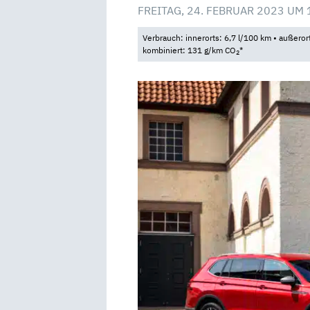
FREITAG, 24. FEBRUAR 2023 UM 
Verbrauch: innerorts: 6,7 l/100 km • außeror
kombiniert: 131 g/km CO
*
2