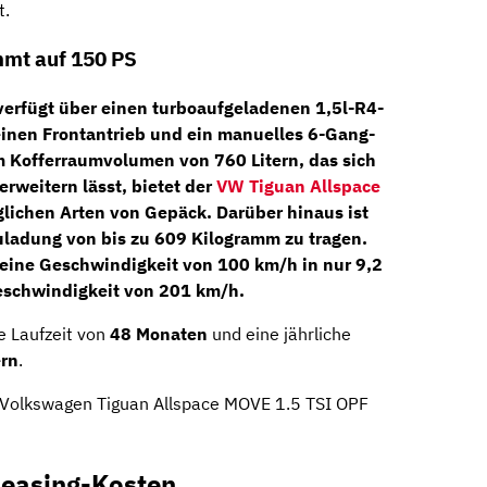
t.
mmt auf 150 PS
erfügt über einen turboaufgeladenen
1,5l-R4-
einen Frontantrieb und ein
manuelles 6-Gang-
m Kofferraumvolumen von 760 Litern, das sich
 erweitern lässt, bietet der
VW Tiguan Allspace
glichen Arten von Gepäck. Darüber hinaus ist
Zuladung von bis zu 609 Kilogramm zu tragen.
 eine Geschwindigkeit von 100 km/h in nur 9,2
eschwindigkeit von 201 km/h.
e Laufzeit von
48 Monaten
und eine jährliche
ern
.
n Volkswagen Tiguan Allspace MOVE 1.5 TSI OPF
Leasing-Kosten