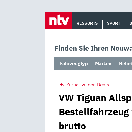
Skip
to
RESSORTS
SPORT
content
Finden Sie Ihren Neuwa
Fahrzeugtyp
Marken
Belie
Zurück zu den Deals
VW Tiguan Allsp
Bestellfahrzeug
brutto