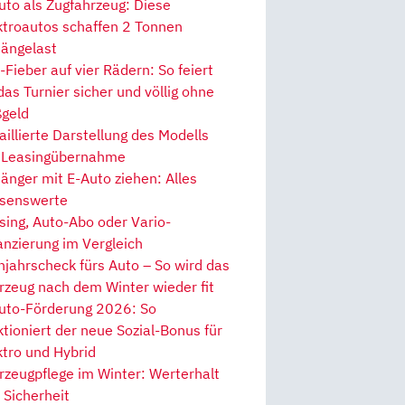
uto als Zugfahrzeug: Diese
ktroautos schaffen 2 Tonnen
ängelast
Fieber auf vier Rädern: So feiert
 das Turnier sicher und völlig ohne
geld
aillierte Darstellung des Modells
 Leasingübernahme
änger mit E-Auto ziehen: Alles
senswerte
sing, Auto-Abo oder Vario-
anzierung im Vergleich
hjahrscheck fürs Auto – So wird das
rzeug nach dem Winter wieder fit
uto-Förderung 2026: So
ktioniert der neue Sozial-Bonus für
ktro und Hybrid
rzeugpflege im Winter: Werterhalt
 Sicherheit