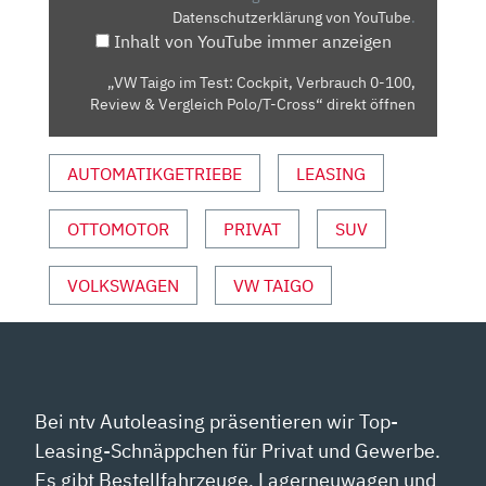
Datenschutzerklärung von YouTube
.
0-
Inhalt von YouTube immer anzeigen
100,
REVIEW
„VW Taigo im Test: Cockpit, Verbrauch 0-100,
&
Review & Vergleich Polo/T-Cross“ direkt öffnen
VERGLEICH
POLO/T-
AUTOMATIKGETRIEBE
LEASING
CROSS“
VON
YOUTUBE
OTTOMOTOR
PRIVAT
SUV
ANZEIGEN
VOLKSWAGEN
VW TAIGO
Bei ntv Autoleasing präsentieren wir Top-
Leasing-Schnäppchen für Privat und Gewerbe.
Es gibt Bestellfahrzeuge, Lagerneuwagen und