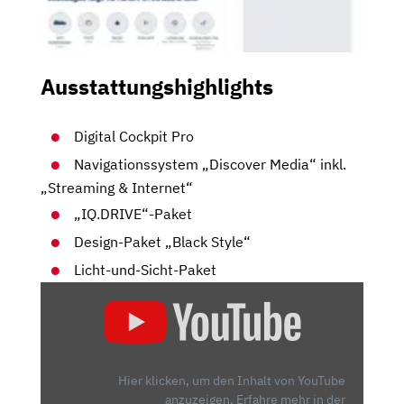
Ausstattungshighlights
Digital Cockpit Pro
Navigationssystem „Discover Media“ inkl.
„Streaming & Internet“
„IQ.DRIVE“-Paket
Design-Paket „Black Style“
Licht-und-Sicht-Paket
„VW
TAIGO
IM
TEST:
COCKPIT,
Hier klicken, um den Inhalt von YouTube
VERBRAUCH
anzuzeigen.
Erfahre mehr in der