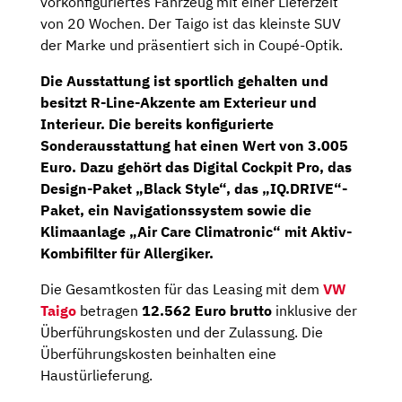
vorkonfiguriertes Fahrzeug mit einer Lieferzeit
von 20 Wochen. Der Taigo ist das kleinste SUV
der Marke und präsentiert sich in Coupé-Optik.
Die Ausstattung ist sportlich gehalten und
besitzt R-Line-Akzente am Exterieur und
Interieur. Die bereits konfigurierte
Sonderausstattung hat einen Wert von 3.005
Euro. Dazu gehört das
Digital Cockpit Pro
, das
Design-Paket
„Black Style“, das
„IQ.DRIVE“-
Paket
, ein
Navigationssystem
sowie die
Klimaanlage „Air Care Climatronic“ mit Aktiv-
Kombifilter für Allergiker.
Die Gesamtkosten für das Leasing mit dem
VW
Taigo
betragen
12.562 Euro brutto
inklusive der
Überführungskosten und der Zulassung. Die
Überführungskosten beinhalten eine
Haustürlieferung.