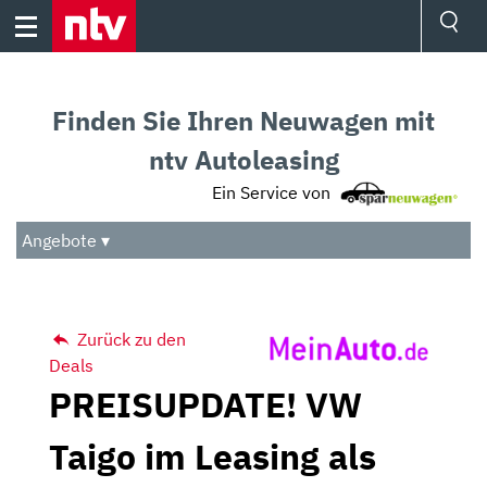
Skip
to
content
Ressorts
Sport
Finden Sie Ihren Neuwagen mit
Börse
Wetter
ntv Autoleasing
TV
Ein Service von
Video
Audio
Angebote ▾
Das Beste
Zurück zu den
Deals
PREISUPDATE! VW
Taigo im Leasing als