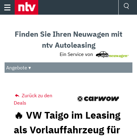
Skip
to
content
Ressorts
Sport
Finden Sie Ihren Neuwagen mit
Börse
Wetter
ntv Autoleasing
TV
Ein Service von
Video
Audio
Angebote ▾
Das Beste
Zurück zu den
Deals
🔥 VW Taigo im Leasing
als Vorlauffahrzeug für