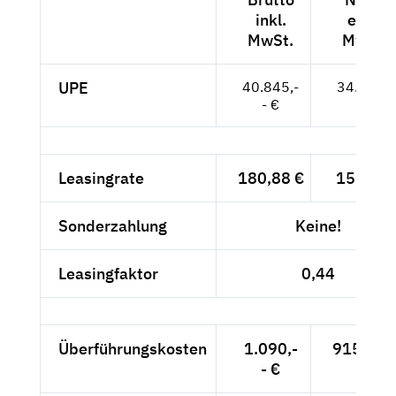
inkl.
exkl.
MwSt.
MwSt.
UPE
40.845,-
34.324,-
- €
- €
Leasingrate
180,88 €
152,-- €
Sonderzahlung
Keine!
Leasingfaktor
0,44
Überführungskosten
1.090,-
915,97 
- €