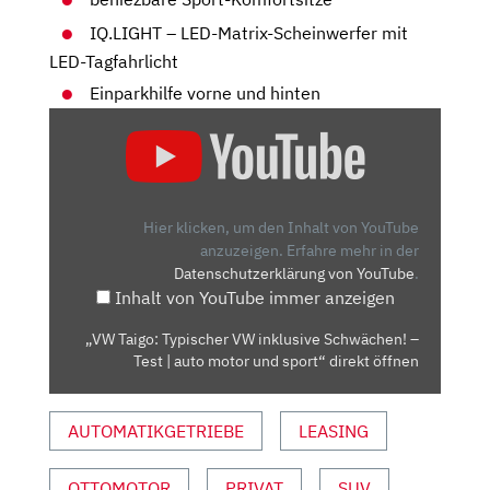
IQ.LIGHT – LED-Matrix-Scheinwerfer mit
LED-Tagfahrlicht
Einparkhilfe vorne und hinten
„VW
TAIGO:
TYPISCHER
VW
INKLUSIVE
Hier klicken, um den Inhalt von YouTube
SCHWÄCHEN!
anzuzeigen.
Erfahre mehr in der
Datenschutzerklärung von YouTube
.
–
Inhalt von YouTube immer anzeigen
TEST
|
„VW Taigo: Typischer VW inklusive Schwächen! –
AUTO
Test | auto motor und sport“ direkt öffnen
MOTOR
UND
AUTOMATIKGETRIEBE
LEASING
SPORT“
VON
YOUTUBE
OTTOMOTOR
PRIVAT
SUV