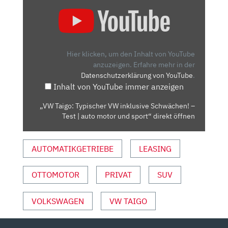
„VW
TAIGO:
TYPISCHER
VW
INKLUSIVE
Hier klicken, um den Inhalt von YouTube
SCHWÄCHEN!
anzuzeigen.
Erfahre mehr in der
Datenschutzerklärung von YouTube
.
–
Inhalt von YouTube immer anzeigen
TEST
|
„VW Taigo: Typischer VW inklusive Schwächen! –
AUTO
Test | auto motor und sport“ direkt öffnen
MOTOR
UND
AUTOMATIKGETRIEBE
LEASING
SPORT“
VON
YOUTUBE
OTTOMOTOR
PRIVAT
SUV
ANZEIGEN
VOLKSWAGEN
VW TAIGO