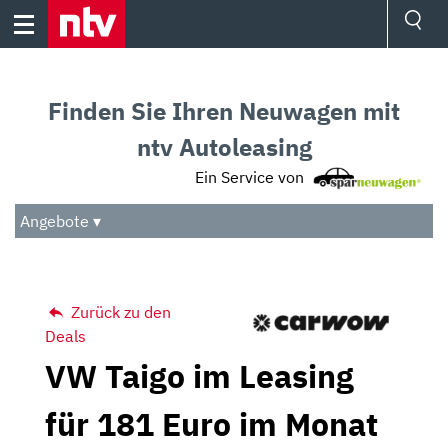
Skip
to
content
Ressorts
Sport
Finden Sie Ihren Neuwagen mit
Börse
Wetter
ntv Autoleasing
TV
Ein Service von
Video
Audio
Angebote ▾
Das Beste
Zurück zu den
Deals
VW Taigo im Leasing
für 181 Euro im Monat