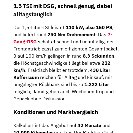
1.5 TSI mit DSG, schnell genug, dabei
alltagstauglich
Der 1,5-Liter-TSI leistet
110 kW, also 150 PS
,
und liefert rund
250 Nm Drehmoment
. Das
7-
Gang-DSG
schaltet schnell und unauffällig, der
Frontantrieb passt zum effizienten Gesamtpaket.
0 auf 100 km/h gelingen in rund
8,3 Sekunden
,
die Höchstgeschwindigkeit liegt bei etwa
212
km/h
. Praktisch bleibt er trotzdem.
438 Liter
Kofferraum
reichen für Alltag und Einkauf, mit
umgelegter Rückbank sind bis zu
1.222 Liter
möglich, damit gehen auch Wochenendtrip und
Gepäck ohne Diskussion.
Konditionen und Marktvergleich
Kalkuliert ist das Angebot auf
42 Monate
und
10.000 Kilometer
pro Jahr. Der Marktvergleich