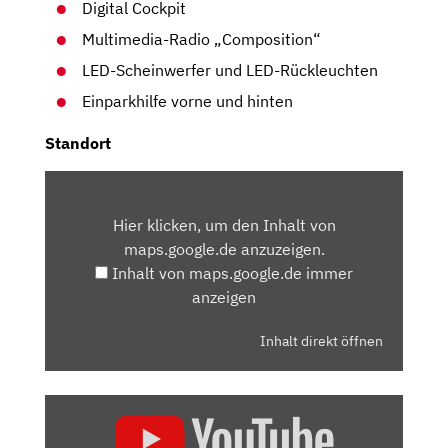
Digital Cockpit
Multimedia-Radio „Composition“
LED-Scheinwerfer und LED-Rückleuchten
Einparkhilfe vorne und hinten
Standort
INHALT
VON
Hier klicken, um den Inhalt von
MAPS.GOOGLE.DE
maps.google.de anzuzeigen.
ANZEIGEN
Inhalt von maps.google.de immer
anzeigen
Inhalt direkt öffnen
„VW
TAIGO: