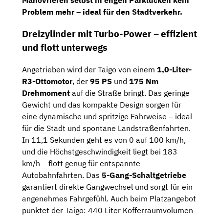
Manövrieren selbst in engen Parklücken kein
Problem mehr – ideal für den Stadtverkehr.
Dreizylinder mit Turbo-Power – effizient
und flott unterwegs
Angetrieben wird der Taigo von einem
1,0-Liter-
R3-Ottomotor
, der
95 PS
und
175 Nm
Drehmoment
auf die Straße bringt. Das geringe
Gewicht und das kompakte Design sorgen für
eine dynamische und spritzige Fahrweise – ideal
für die Stadt und spontane Landstraßenfahrten.
In 11,1 Sekunden geht es von 0 auf 100 km/h,
und die Höchstgeschwindigkeit liegt bei 183
km/h – flott genug für entspannte
Autobahnfahrten. Das
5-Gang-Schaltgetriebe
garantiert direkte Gangwechsel und sorgt für ein
angenehmes Fahrgefühl. Auch beim Platzangebot
punktet der Taigo: 440 Liter Kofferraumvolumen