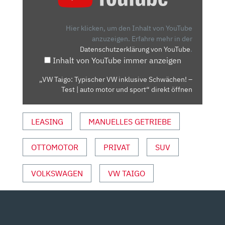
TYPISCHER
VW
INKLUSIVE
Hier klicken, um den Inhalt von YouTube
SCHWÄCHEN!
anzuzeigen.
Erfahre mehr in der
Datenschutzerklärung von YouTube
.
–
Inhalt von YouTube immer anzeigen
TEST
|
„VW Taigo: Typischer VW inklusive Schwächen! –
AUTO
Test | auto motor und sport“ direkt öffnen
MOTOR
UND
LEASING
MANUELLES GETRIEBE
SPORT“
VON
YOUTUBE
OTTOMOTOR
PRIVAT
SUV
ANZEIGEN
VOLKSWAGEN
VW TAIGO