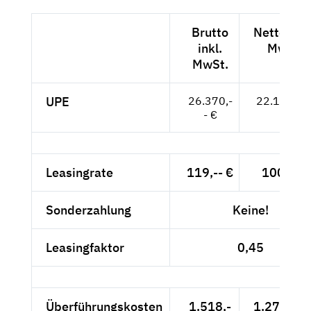
Brutto
Netto exkl
inkl.
MwSt.
MwSt.
UPE
26.370,-
22.160,-- 
- €
Leasingrate
119,-- €
100,-- €
Sonderzahlung
Keine!
Leasingfaktor
0,45
Überführungskosten
1.518,-
1.275,63 