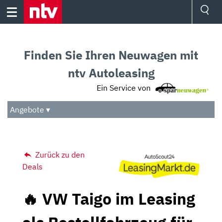
Skip
to
content
Ressorts
Sport
Finden Sie Ihren Neuwagen mit
Börse
Wetter
ntv Autoleasing
TV
Ein Service von
Video
Audio
Angebote ▾
Das Beste
Zurück zu den
Deals
🔥 VW Taigo im Leasing