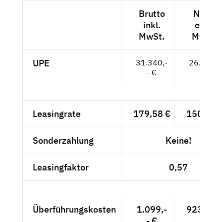
Brutto
Netto
inkl.
exkl.
MwSt.
MwSt.
UPE
31.340,-
26.336,-
- €
- €
Leasingrate
179,58 €
150,91 
Sonderzahlung
Keine!
Leasingfaktor
0,57
Überführungskosten
1.099,-
923,53 
- €