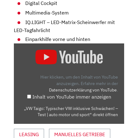
Digital Cockpit
Multimedia-System
IQ.LIGHT – LED-Matrix-Scheinwerfer mit
LED-Tagfahrlicht
Einparkhilfe vorne und hinten
„VW
TAIGO:
TYPISCHER
VW
INKLUSIVE
Hier klicken, um den Inhalt von YouTube
SCHWÄCHEN!
anzuzeigen.
Erfahre mehr in der
Datenschutzerklärung von YouTube
.
–
Inhalt von YouTube immer anzeigen
TEST
|
„VW Taigo: Typischer VW inklusive Schwächen! –
AUTO
Test | auto motor und sport“ direkt öffnen
MOTOR
UND
LEASING
MANUELLES GETRIEBE
SPORT“