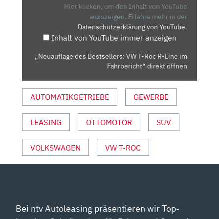
T-
Hier klicken, um den Inhalt von YouTube
ROC
anzuzeigen.
Erfahre mehr in der
Datenschutzerklärung von YouTube
.
R-
Inhalt von YouTube immer anzeigen
LINE
IM
„Neuauflage des Bestsellers: VW T-Roc R-Line im
FAHRBERICHT“
Fahrbericht“ direkt öffnen
VON
YOUTUBE
AUTOMATIKGETRIEBE
GEWERBE
ANZEIGEN
LEASING
OTTOMOTOR
SUV
VOLKSWAGEN
VW T-ROC
Bei ntv Autoleasing präsentieren wir Top-