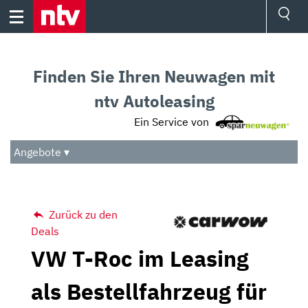
Skip
to
content
Ressorts
Sport
Finden Sie Ihren Neuwagen mit
Börse
Wetter
ntv Autoleasing
TV
Ein Service von
Video
Audio
Angebote ▾
Das Beste
Zurück zu den
Deals
VW T-Roc im Leasing
als Bestellfahrzeug für