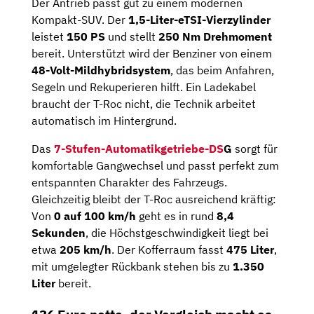
Der Antrieb passt gut zu einem modernen
Kompakt-SUV. Der
1,5-Liter-eTSI-Vierzylinder
leistet
150 PS
und stellt
250 Nm Drehmoment
bereit. Unterstützt wird der Benziner von einem
48-Volt-Mildhybridsystem
, das beim Anfahren,
Segeln und Rekuperieren hilft. Ein Ladekabel
braucht der T-Roc nicht, die Technik arbeitet
automatisch im Hintergrund.
Das
7-Stufen-Automatikgetriebe-DS
G
sorgt für
komfortable Gangwechsel und passt perfekt zum
entspannten Charakter des Fahrzeugs.
Gleichzeitig bleibt der T-Roc ausreichend kräftig:
Von
0 auf 100 km/h
geht es in rund
8,4
Sekunden
, die Höchstgeschwindigkeit liegt bei
etwa
205 km/h
. Der Kofferraum fasst
475 Liter
,
mit umgelegter Rückbank stehen bis zu
1.350
Liter
bereit.