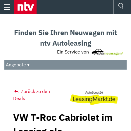
Skip
to
content
Ressorts
Sport
Finden Sie Ihren Neuwagen mit
Börse
Wetter
ntv Autoleasing
TV
Ein Service von
Video
Audio
Angebote ▾
Das Beste
Zurück zu den
Deals
VW T-Roc Cabriolet im