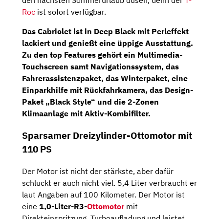
den nächsten Sommerurlaub düsen, denn der
T-
Roc
ist sofort verfügbar.
Das Cabriolet ist in Deep Black mit Perleffekt
lackiert und genießt eine üppige Ausstattung.
Zu den top Features gehört ein Multimedia-
Touchscreen samt
Navigationssystem
, das
Fahrerassistenzpaket
, das
Winterpaket
, eine
Einparkhilfe mit
Rückfahrkamera
, das Design-
Paket „Black Style“ und die 2-Zonen
Klimaanlage mit Aktiv-Kombifilter.
Sparsamer Dreizylinder-Ottomotor mit
110 PS
Der Motor ist nicht der stärkste, aber dafür
schluckt er auch nicht viel. 5,4 Liter verbraucht er
laut Angaben auf 100 Kilometer. Der Motor ist
eine
1,0-Liter-R3-
Ottomotor
mit
Direkteinspritzung, Turboaufladung und leistet