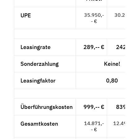
UPE
35.950,-
30.210,-- 
- €
Leasingrate
289,-- €
242,86 
Sonderzahlung
Keine!
Leasingfaktor
0,80
Überführungskosten
999,-- €
839,50 
Gesamtkosten
14.871,-
12.496,64
- €