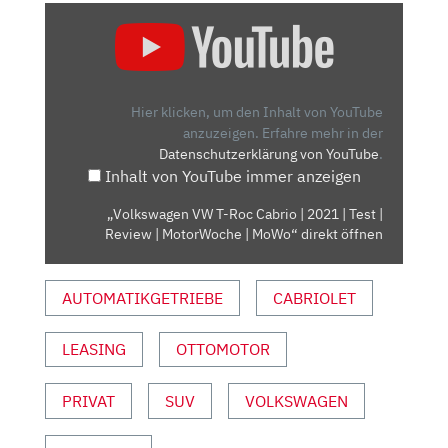
„VOLKSWAGEN
VW
T-
ROC
CABRIO
Hier klicken, um den Inhalt von YouTube
|
anzuzeigen.
Erfahre mehr in der
Datenschutzerklärung von YouTube
.
2021
Inhalt von YouTube immer anzeigen
|
TEST
„Volkswagen VW T-Roc Cabrio | 2021 | Test |
|
Review | MotorWoche | MoWo“ direkt öffnen
REVIEW
|
AUTOMATIKGETRIEBE
CABRIOLET
MOTORWOCHE
|
MOWO“
LEASING
OTTOMOTOR
VON
YOUTUBE
PRIVAT
SUV
VOLKSWAGEN
ANZEIGEN