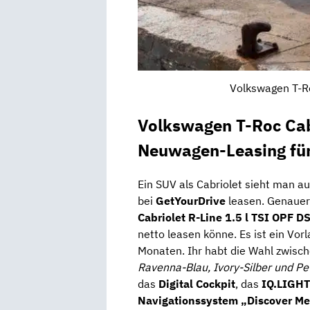
Volkswagen T-Ro
Volkswagen T-Roc Cabr
Neuwagen-Leasing fü
Ein SUV als Cabriolet sieht man au
bei
GetYourDrive
leasen. Genauer
Cabriolet R-Line 1.5 l TSI OPF D
netto leasen könne. Es ist ein Vorl
Monaten. Ihr habt die Wahl zwisc
Ravenna-Blau, Ivory-Silber und P
das
Digital Cockpit
, das
IQ.LIGHT
Navigationssystem „Discover Me