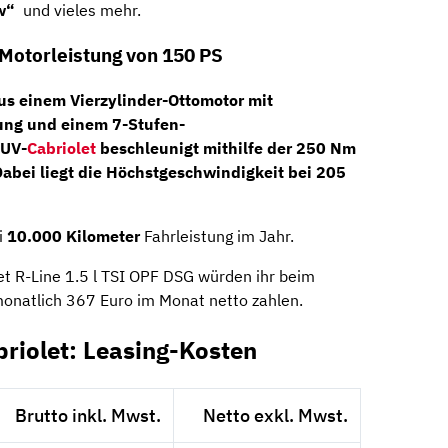
w“
und vieles mehr.
 Motorleistung von 150 PS
aus einem
Vierzylinder-Ottomotor
mit
dung und einem
7-Stufen-
UV-
Cabriolet
beschleunigt mithilfe der 250 Nm
abei liegt die Höchstgeschwindigkeit bei 205
i
10.000 Kilometer
Fahrleistung im Jahr.
t R-Line 1.5 l TSI OPF DSG würden ihr beim
monatlich 367 Euro im Monat netto zahlen.
riolet: Leasing-Kosten
Brutto inkl. Mwst.
Netto exkl. Mwst.