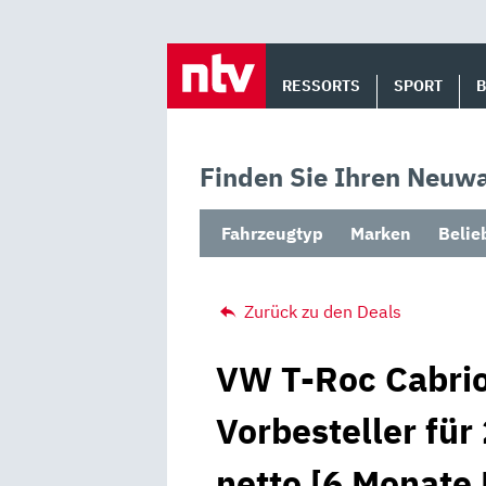
Skip
to
RESSORTS
SPORT
content
Finden Sie Ihren Neuwa
Fahrzeugtyp
Marken
Belie
Zurück zu den Deals
VW T-Roc Cabrio
Vorbesteller für
netto [6 Monate 