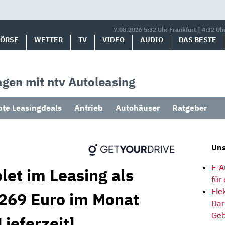
7.08.2026 5:32 Uhr Frankfurt | 4:32 Uh
BÖRSE
WETTER
TV
VIDEO
AUDIO
DAS BESTE
gen mit ntv Autoleasing
bte Leasingdeals
Antrieb
Autohäuser
Ratgeber
Uns
E-A
let im Leasing als
für
Ele
 269 Euro im Monat
Dar
Geb
Lieferzeit]