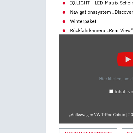
IQ.LIGHT – LED-Matrix-Schei
Navigationssystem „Discove
Winterpaket
Rückfahrkamera „Rear View
„VOLKSWAGEN
VW
T-
ROC
CABRIO
|
Hier klicken, um 
2021
|
Inhalt v
TEST
|
REVIEW
„Volkswagen VW T-Roc Cabrio | 20
|
MOTORWOCHE
|