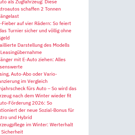
uto als Zugfahrzeug: Diese
ktroautos schaffen 2 Tonnen
ängelast
Fieber auf vier Rädern: So feiert
 das Turnier sicher und völlig ohne
geld
aillierte Darstellung des Modells
 Leasingübernahme
änger mit E-Auto ziehen: Alles
senswerte
sing, Auto-Abo oder Vario-
anzierung im Vergleich
hjahrscheck fürs Auto – So wird das
rzeug nach dem Winter wieder fit
uto-Förderung 2026: So
ktioniert der neue Sozial-Bonus für
ktro und Hybrid
rzeugpflege im Winter: Werterhalt
 Sicherheit