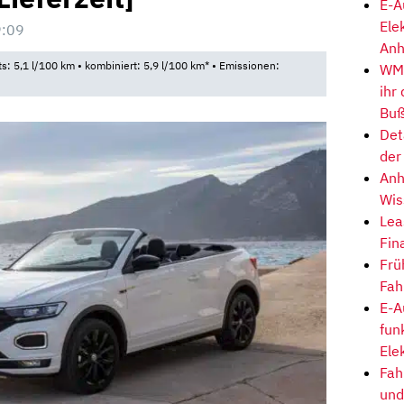
E-A
Ele
9:09
Anh
ts: 5,1 l/100 km • kombiniert: 5,9 l/100 km* • Emissionen:
WM-
ihr
Buß
Det
der
Anh
Wis
Lea
Fin
Frü
Fah
E-A
fun
Ele
Fah
und