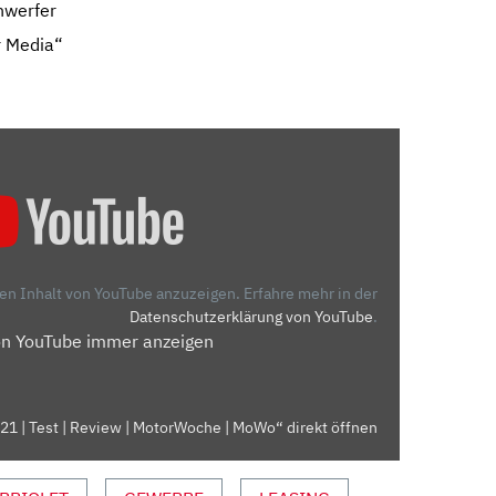
nwerfer
r Media“
“
den Inhalt von YouTube anzuzeigen.
Erfahre mehr in der
Datenschutzerklärung von YouTube
.
on YouTube immer anzeigen
21 | Test | Review | MotorWoche | MoWo“ direkt öffnen