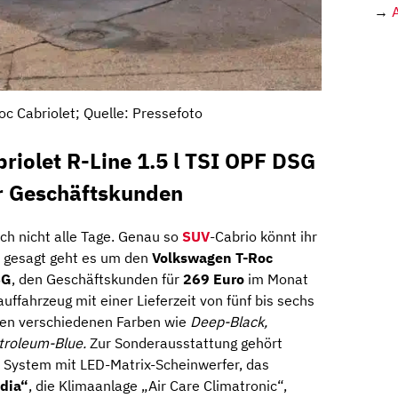
→
c Cabriolet; Quelle: Pressefoto
iolet R-Line 1.5 l TSI OPF DSG
r Geschäftskunden
ch nicht alle Tage. Genau so
SUV
-Cabrio könnt ihr
 gesagt geht es um den
Volkswagen T-Roc
SG
, den Geschäftskunden für
269 Euro
im Monat
auffahrzeug mit einer Lieferzeit von fünf bis sechs
hen verschiedenen Farben wie
Deep-Black,
etroleum-Blue.
Zur Sonderausstattung gehört
System mit LED-Matrix-Scheinwerfer, das
dia“
, die Klimaanlage „Air Care Climatronic“,