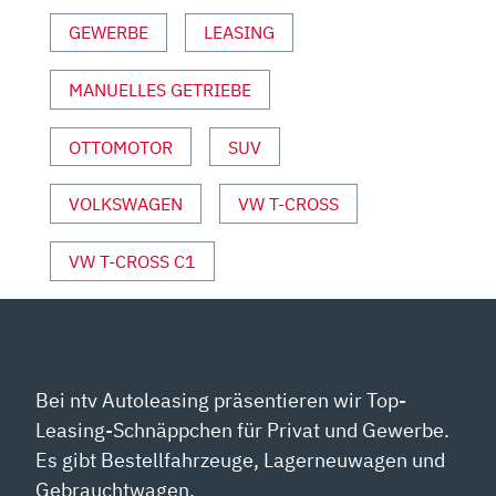
|
GEWERBE
LEASING
AUTO
MOTOR
UND
MANUELLES GETRIEBE
SPORT“
VON
OTTOMOTOR
SUV
YOUTUBE
ANZEIGEN
VOLKSWAGEN
VW T-CROSS
VW T-CROSS C1
Bei ntv Autoleasing präsentieren wir Top-
Leasing-Schnäppchen für Privat und Gewerbe.
Es gibt Bestellfahrzeuge, Lagerneuwagen und
Gebrauchtwagen.