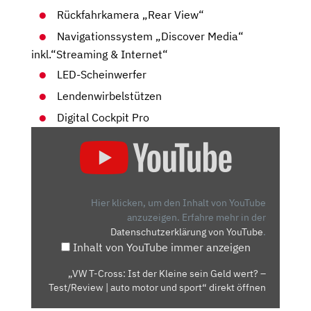
Rückfahrkamera „Rear View“
Navigationssystem „Discover Media“
inkl.“Streaming & Internet“
LED-Scheinwerfer
Lendenwirbelstützen
Digital Cockpit Pro
„VW
T-
CROSS:
IST
DER
Hier klicken, um den Inhalt von YouTube
KLEINE
anzuzeigen.
Erfahre mehr in der
Datenschutzerklärung von YouTube
.
SEIN
Inhalt von YouTube immer anzeigen
GELD
WERT?
„VW T-Cross: Ist der Kleine sein Geld wert? –
–
Test/Review | auto motor und sport“ direkt öffnen
TEST/REVIEW