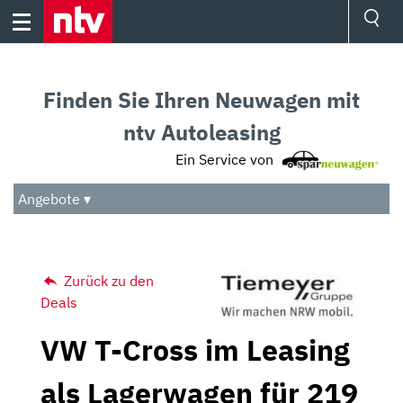
Skip
to
content
Ressorts
Sport
Finden Sie Ihren Neuwagen mit
Börse
Wetter
ntv Autoleasing
TV
Ein Service von
Video
Audio
Angebote ▾
Das Beste
Zurück zu den
Deals
VW T-Cross im Leasing
als Lagerwagen für 219