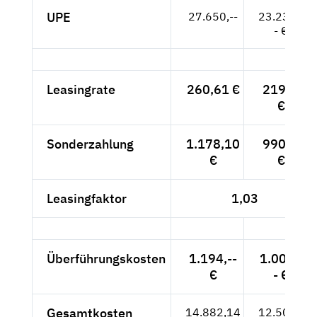
UPE
27.650,--
23.235,-
- €
Leasingrate
260,61 €
219,--
€
Sonderzahlung
1.178,10
990,--
€
€
Leasingfaktor
1,03
Überführungskosten
1.194,--
1.004,-
€
- €
Gesamtkosten
14.882,14
12.506,-