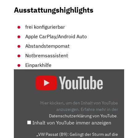
Ausstattungshighlights
frei konfigurierbar
Apple CarPlay/Android Auto
Abstandstempomat
Notbremsassistent
Einparkhilfe
„VW
PASSAT
(B9):
GELINGT
DER
Hier klicken, um den Inhalt von YouTube
STURM
anzuzeigen.
Erfahre mehr in der
Datenschutzerklärung von YouTube
.
AUF
Inhalt von YouTube immer anzeigen
DIE
OBERKLASSE?
„VW Passat (B9): Gelingt der Sturm auf die