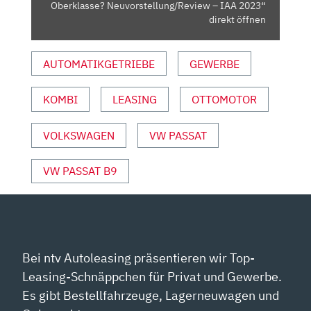
NEUVORSTELLUNG/REVIEW
Oberklasse? Neuvorstellung/Review – IAA 2023“
–
direkt öffnen
IAA
2023“
AUTOMATIKGETRIEBE
GEWERBE
VON
YOUTUBE
KOMBI
LEASING
OTTOMOTOR
ANZEIGEN
VOLKSWAGEN
VW PASSAT
VW PASSAT B9
Bei ntv Autoleasing präsentieren wir Top-
Leasing-Schnäppchen für Privat und Gewerbe.
Es gibt Bestellfahrzeuge, Lagerneuwagen und