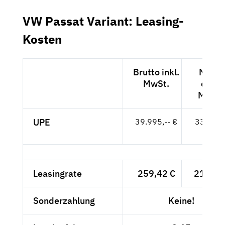
VW Passat Variant: Leasing-
Kosten
Brutto inkl.
Netto
MwSt.
exkl.
MwSt.
UPE
39.995,-- €
33.609,
- €
Leasingrate
259,42 €
218,-- 
Sonderzahlung
Keine!