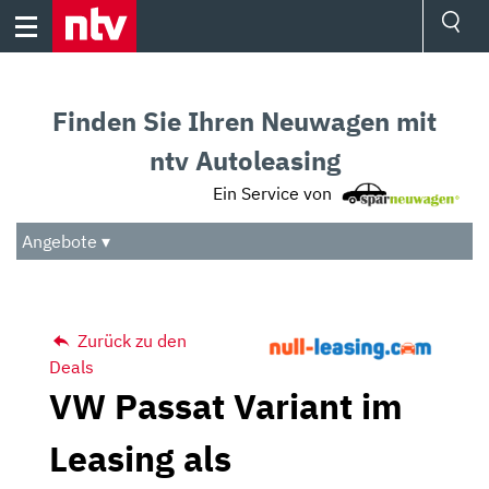
Skip
to
content
Ressorts
Sport
Finden Sie Ihren Neuwagen mit
Börse
Wetter
ntv Autoleasing
TV
Ein Service von
Video
Audio
Angebote ▾
Das Beste
Zurück zu den
Deals
VW Passat Variant im
Leasing als