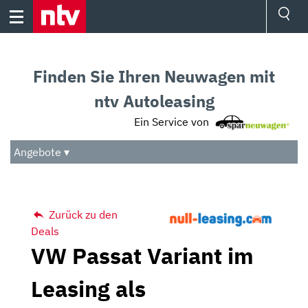
Skip
to
content
Ressorts
Sport
Finden Sie Ihren Neuwagen mit
Börse
Wetter
ntv Autoleasing
TV
Ein Service von
Video
Audio
Angebote ▾
Das Beste
Zurück zu den
Deals
VW Passat Variant im
Leasing als