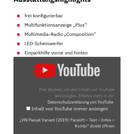
frei konfigurierbar
Multifunktionsanzeige „Plus“
Multimedia-Radio „Composition“
LED-Scheinwerfer
Einparkhilfe vorne und hinten
„VW
PASSAT
VARIANT
(2019):
FACELIFT
Hier klicken, um den Inhalt von YouTube
–
anzuzeigen.
Erfahre mehr in der
Datenschutzerklärung von YouTube
.
TEST
Inhalt von YouTube immer anzeigen
–
INFOS
„VW Passat Variant (2019): Facelift – Test – Infos –
–
Kombi“ direkt öffnen
KOMBI“