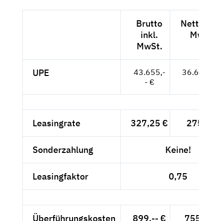
Brutto
Netto exk
inkl.
MwSt.
MwSt.
UPE
43.655,-
36.685,-- 
- €
Leasingrate
327,25 €
275,-- €
Sonderzahlung
Keine!
Leasingfaktor
0,75
Überführungskosten
899,-- €
755,46 