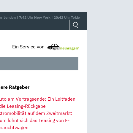
hr London | 7:42 Uhr New York | 20:42 Uhr Tokio
Ein Service von
ere Ratgeber
uto am Vertragsende: Ein Leitfaden
 die Leasing-Rückgabe
ktromobilität auf dem Zweitmarkt:
um lohnt sich das Leasing von E-
rauchtwagen