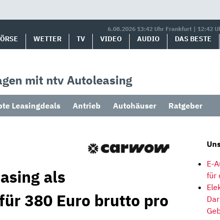
6.08.2026 13:42 Uhr Frankfurt | 12:42 U
BÖRSE
WETTER
TV
VIDEO
AUDIO
DAS BESTE
gen mit ntv Autoleasing
bte Leasingdeals
Antrieb
Autohäuser
Ratgeber
Uns
E-A
asing als
für
Ele
für 380 Euro brutto pro
Dar
Geb