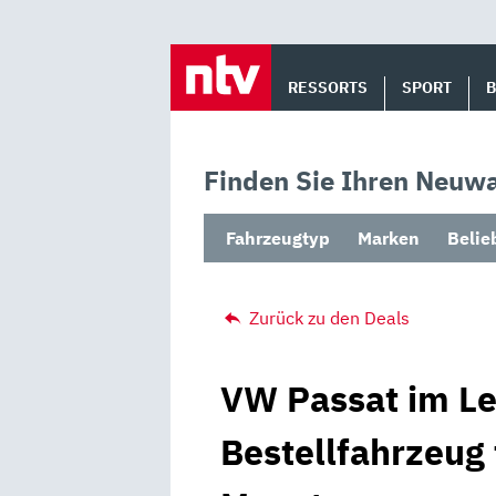
Skip
to
RESSORTS
SPORT
content
Finden Sie Ihren Neuwa
Fahrzeugtyp
Marken
Belie
Zurück zu den Deals
VW Passat im Le
Bestellfahrzeug 