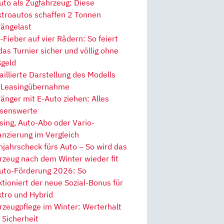
uto als Zugfahrzeug: Diese
ktroautos schaffen 2 Tonnen
ängelast
Fieber auf vier Rädern: So feiert
 das Turnier sicher und völlig ohne
geld
aillierte Darstellung des Modells
 Leasingübernahme
änger mit E-Auto ziehen: Alles
senswerte
sing, Auto-Abo oder Vario-
anzierung im Vergleich
hjahrscheck fürs Auto – So wird das
rzeug nach dem Winter wieder fit
uto-Förderung 2026: So
ktioniert der neue Sozial-Bonus für
ktro und Hybrid
rzeugpflege im Winter: Werterhalt
 Sicherheit