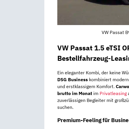
VW Passat B9
VW Passat 1.5 eTSI O
Bestellfahrzeug-Leasi
Ein eleganter Kombi, der keine Wü
DSG Business
kombiniert moderns
und erstklassigem Komfort.
Carw
brutto im Monat
im
Privatleasing
a
zuverlässigen Begleiter mit großz
suchen.
Premium-Feeling für Busine