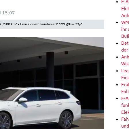
E-A
Ele
M 15:07
Anh
WM-
 l/100 km* • Emissionen: kombiniert: 123 g/km CO
*
2
ihr
Buß
Det
der
Anh
Wis
Lea
Fin
Frü
Fah
E-A
fun
Ele
Fah
und