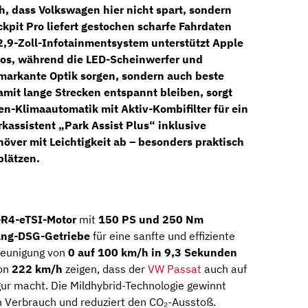
ch, dass Volkswagen hier nicht spart, sondern
ckpit Pro
liefert gestochen scharfe Fahrdaten
2,9-Zoll-Infotainmentsystem
unterstützt Apple
los, während die LED-Scheinwerfer und
 markante Optik sorgen, sondern auch beste
amit lange Strecken entspannt bleiben, sorgt
nen-Klimaautomatik
mit Aktiv-Kombifilter für ein
rkassistent „Park Assist Plus“
inklusive
ver mit Leichtigkeit ab – besonders praktisch
plätzen.
-R4-eTSI-Motor
mit
150 PS und 250 Nm
ng-DSG-Getriebe
für eine sanfte und effiziente
hleunigung von
0 auf 100 km/h in 9,3 Sekunden
von
222 km/h
zeigen, dass der
VW Passat
auch auf
gur macht. Die Mildhybrid-Technologie gewinnt
n Verbrauch und reduziert den CO₂-Ausstoß.