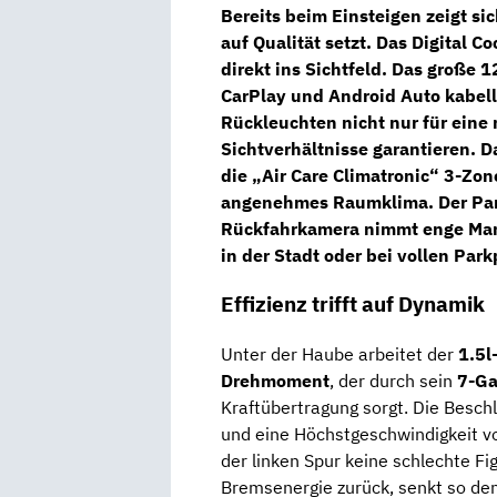
Bereits beim Einsteigen zeigt si
auf Qualität setzt. Das
Digital Co
direkt ins Sichtfeld. Das große
1
CarPlay und Android Auto kabel
Rückleuchten nicht nur für eine
Sichtverhältnisse garantieren. D
die
„Air Care Climatronic“ 3-Zo
angenehmes Raumklima. Der
Pa
Rückfahrkamera nimmt enge Manö
in der Stadt oder bei vollen Park
Effizienz trifft auf Dynamik
Unter der Haube arbeitet der
1.5l
Drehmoment
, der durch sein
7-Ga
Kraftübertragung sorgt. Die Besc
und eine Höchstgeschwindigkeit 
der linken Spur keine schlechte Fi
Bremsenergie zurück, senkt so de