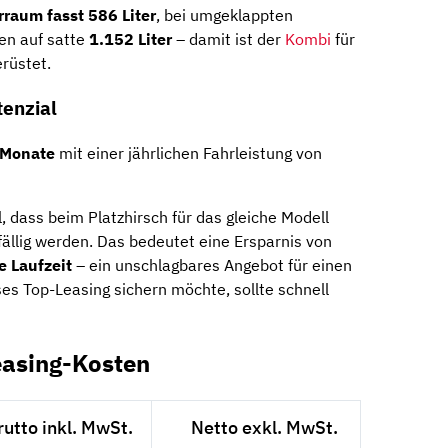
rraum fasst 586 Liter
, bei umgeklappten
en auf satte
1.152 Liter
– damit ist der
Kombi
für
rüstet.
tenzial
 Monate
mit einer jährlichen Fahrleistung von
l, dass beim Platzhirsch für das gleiche Modell
fällig werden. Das bedeutet eine Ersparnis von
e Laufzeit
– ein unschlagbares Angebot für einen
es Top-Leasing sichern möchte, sollte schnell
easing-Kosten
rutto inkl. MwSt.
Netto exkl. MwSt.