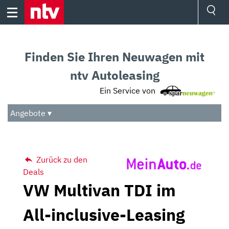
Skip
to
content
Ressorts
Sport
Finden Sie Ihren Neuwagen mit
Börse
Wetter
ntv Autoleasing
TV
Ein Service von
Video
Audio
Angebote ▾
Das Beste
Zurück zu den
Deals
VW Multivan TDI im
All-inclusive-Leasing