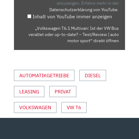
VW
anzuzeigen.
Erfahre mehr in der
Datenschutzerklärung von YouTube
.
BUS
Inhalt von YouTube immer anzeigen
VERALTET
ODER
„Volkswagen T6.1 Multivan: Ist der VW Bus
UP-
veraltet oder up-to-date? – Test/Review | auto
TO-
motor sport“ direkt öffnen
DATE?
–
TEST/REVIEW
|
AUTOMATIKGETRIEBE
DIESEL
AUTO
MOTOR
LEASING
PRIVAT
SPORT“
VON
YOUTUBE
VOLKSWAGEN
VW T6
ANZEIGEN