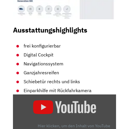
Ausstattungshighlights
frei konfigurierbar
Digital Cockpit
Navigationssystem
Ganzjahresreifen
Schiebetür rechts und links
Einparkhilfe mit Rückfahrkamera
„VOLKSWAGEN
T6.1
MULTIVAN:
IST
DER
Hier klicken, um den Inhalt von YouTube