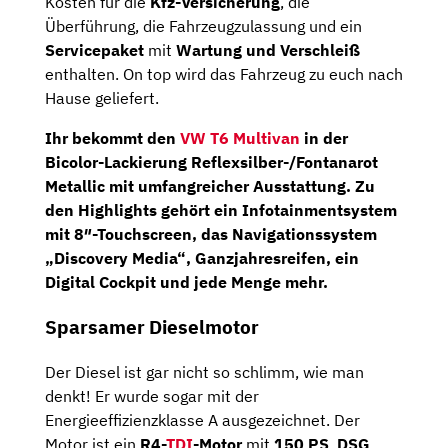
Kosten für die
Kfz-Versicherung
, die
Überführung, die Fahrzeugzulassung und ein
Servicepaket
mit
Wartung und Verschleiß
enthalten. On top wird das Fahrzeug zu euch nach
Hause geliefert.
Ihr bekommt den
VW T6 Multivan
in der
Bicolor-Lackierung Reflexsilber-/Fontanarot
Metallic mit umfangreicher Ausstattung. Zu
den Highlights gehört ein
Infotainmentsystem
mit
8″-Touchscreen
, das
Navigationssystem
„Discovery Media“
,
Ganzjahresreifen
,
ein
Digital Cockpit
und jede Menge mehr.
Sparsamer Dieselmotor
Der Diesel ist gar nicht so schlimm, wie man
denkt! Er wurde sogar mit der
Energieeffizienzklasse A ausgezeichnet. Der
Motor ist ein
R4-
TDI
-Motor
mit
150 PS
,
DSG