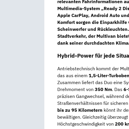
relevanten Fahrinformationen auf
Multimedia-System
„Ready 2 Dis
Apple CarPlay, Android Auto un
Komfort sorgen die
Einparkhilfe
Scheinwerfer
und Rückleuchten. 
Stadtverkehr, der Multivan biet
dank seiner durchdachten Klima
Hybrid-Power für jede Situa
Antriebstechnisch kommt der Mult
das aus einem
1,5-Liter-Turbobe
Zusammen liefert das Duo eine S
Drehmoment
von
350 Nm
. Das
6-
präzisen Gangwechsel, während d
Straßenverhältnissen für sicheren 
bis zu 95 Kilometern
könnt ihr de
bewältigen. Gleichzeitig überzeugt
Höchstgeschwindigkeit von
200 k