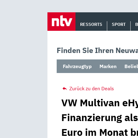
Skip
to
RESSORTS
SPORT
content
Finden Sie Ihren Neuwa
Fahrzeugtyp
Marken
Belie
Zurück zu den Deals
VW Multivan eHy
Finanzierung al
Euro im Monat b