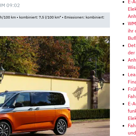
E-A
UM 09:02
Ele
Anh
100 km • kombiniert: 7,5 l/100 km* • Emissionen: kombiniert:
WM-
ihr
Buß
Det
der
Anh
Wis
Lea
Fin
Frü
Fah
E-A
fun
Ele
Fah
und