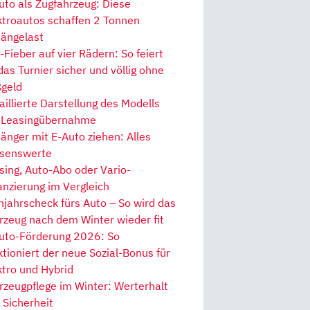
uto als Zugfahrzeug: Diese
ktroautos schaffen 2 Tonnen
ängelast
Fieber auf vier Rädern: So feiert
 das Turnier sicher und völlig ohne
geld
aillierte Darstellung des Modells
 Leasingübernahme
änger mit E-Auto ziehen: Alles
senswerte
sing, Auto-Abo oder Vario-
anzierung im Vergleich
hjahrscheck fürs Auto – So wird das
rzeug nach dem Winter wieder fit
uto-Förderung 2026: So
ktioniert der neue Sozial-Bonus für
ktro und Hybrid
rzeugpflege im Winter: Werterhalt
 Sicherheit