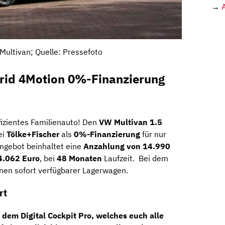
→
ultivan; Quelle: Pressefoto
rid 4Motion 0%-Finanzierung
fizientes Familienauto! Den
VW Multivan 1.5
ei
Tölke+Fischer
als
0%-Finanzierung
für nur
ngebot beinhaltet eine
Anzahlung von 14.990
4.062 Euro
, bei
48 Monaten
Laufzeit. Bei dem
nen sofort verfügbarer Lagerwagen.
rt
t dem
Digital Cockpit Pro
, welches euch
alle