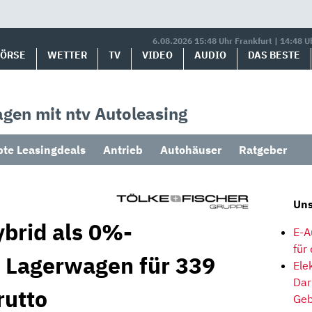
6.08.2026 15:48 Uhr Frankfurt | 14:48 U
BÖRSE
WETTER
TV
VIDEO
AUDIO
DAS BESTE
gen mit ntv Autoleasing
bte Leasingdeals
Antrieb
Autohäuser
Ratgeber
Uns
brid als 0%-
E-A
für
s Lagerwagen für 339
Ele
Dar
rutto
Geb