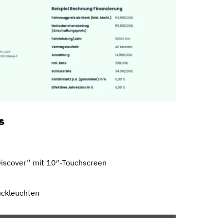
s
Discover“ mit 10″-Touchscreen
ückleuchten