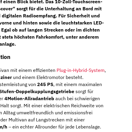
 einen Blick bietet. Das
10-Zoll-Touchscreen-
cover“ sorgt für die Unterhaltung an Bord mit
d digitalen Radioempfang.
Für Sicherheit und
 vorne und hinten
sowie die leuchtstarken
LED-
Egal ob auf langen Strecken oder im dichten
et stets höchsten Fahrkomfort, unter anderem
anlage.
tion
ivan mit einem effizienten
Plug-in-Hybrid-System
,
nziner
und einem Elektromotor besteht.
ystemleistung von
245 PS
,
mit einem maximalen
Stufen-Doppelkupplungsgetriebe
sorgt für
er
4Motion-Allradantrieb
auch bei schwierigen
Halt sorgt.
Mit einer elektrischen Reichweite von
n Alltag umweltfreundlich und emissionsfrei
 der Multivan auf Langstrecken mit einer
m/h
– ein echter Allrounder für jede Lebenslage.