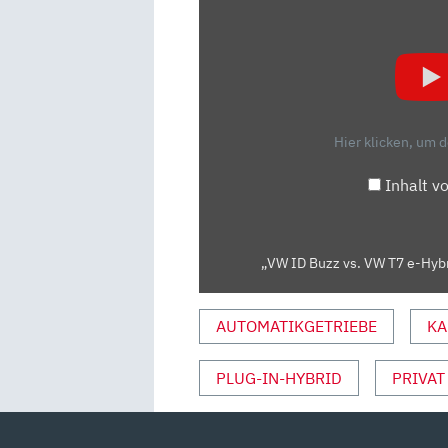
„VW
ID
BUZZ
VS.
VW
T7
Hier klicken, um 
E-
HYBRID:
Inhalt v
SCHWERER
KAMPF
FÜR
„VW ID Buzz vs. VW T7 e-Hyb
DEN
ELEKTRO“
VON
AUTOMATIKGETRIEBE
KA
YOUTUBE
ANZEIGEN
PLUG-IN-HYBRID
PRIVAT