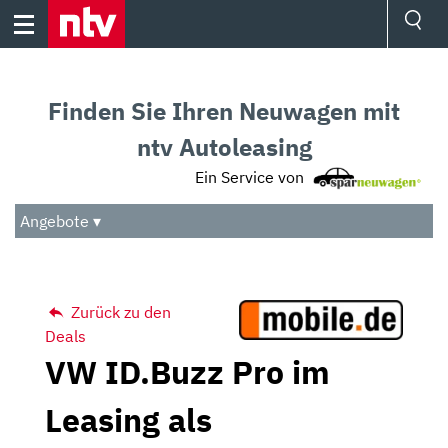
Skip
to
content
Ressorts
Sport
Finden Sie Ihren Neuwagen mit
Börse
Wetter
ntv Autoleasing
TV
Ein Service von
Video
Audio
Angebote ▾
Das Beste
Zurück zu den
Deals
VW ID.Buzz Pro im
Leasing als