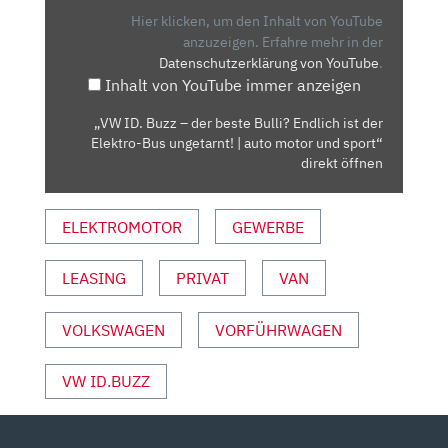
DER
Hier klicken, um den Inhalt von YouTube
BESTE
anzuzeigen.
Erfahre mehr in der
Datenschutzerklärung von YouTube
.
BULLI?
Inhalt von YouTube immer anzeigen
ENDLICH
IST
„VW ID. Buzz – der beste Bulli? Endlich ist der
DER
Elektro-Bus ungetarnt! | auto motor und sport“
ELEKTRO-
direkt öffnen
BUS
UNGETARNT!
ELEKTROMOTOR
GEWERBE
|
AUTO
LEASING
PRIVAT
VAN
MOTOR
UND
SPORT“
VOLKSWAGEN
VORFÜHRWAGEN
VON
YOUTUBE
VW ID.BUZZ
ANZEIGEN