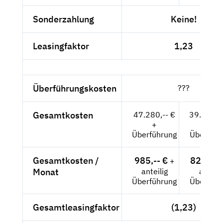
Sonderzahlung
Keine!
Leasingfaktor
1,23
Überführungskosten
???
Gesamtkosten
47.280,-- €
39.731,0
+
+
Überführung
Überführ
Gesamtkosten /
985,-- €
827,73 
+
Monat
anteilig
anteili
Überführung
Überführ
Gesamtleasingfaktor
(1,23)