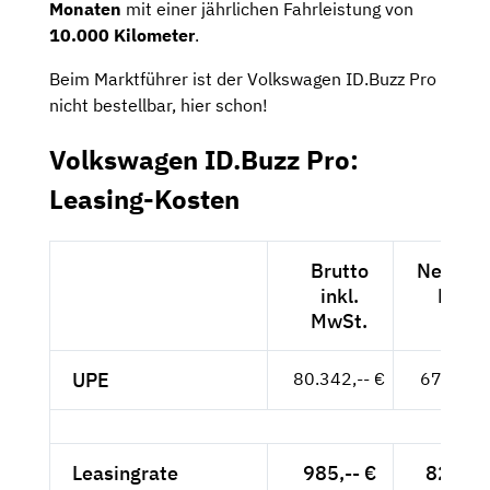
Monaten
mit einer jährlichen Fahrleistung von
10.000 Kilometer
.
Beim Marktführer ist der Volkswagen ID.Buzz Pro
nicht bestellbar, hier schon!
Volkswagen ID.Buzz Pro:
Leasing-Kosten
Brutto
Netto ex
inkl.
MwSt
MwSt.
UPE
80.342,-- €
67.514,-
Leasingrate
985,-- €
827,73