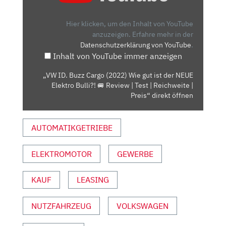
CARGO
(2022)
Hier klicken, um den Inhalt von YouTube
WIE
anzuzeigen.
Erfahre mehr in der
Datenschutzerklärung von YouTube
.
GUT
Inhalt von YouTube immer anzeigen
IST
DER
„VW ID. Buzz Cargo (2022) Wie gut ist der NEUE
NEUE
Elektro Bulli?! 🚐 Review | Test | Reichweite |
ELEKTRO
Preis“ direkt öffnen
BULLI?!
🚐
AUTOMATIKGETRIEBE
REVIEW
|
ELEKTROMOTOR
GEWERBE
TEST
|
REICHWEITE
KAUF
LEASING
|
PREIS“
NUTZFAHRZEUG
VOLKSWAGEN
VON