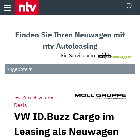
Skip
to
content
Ressorts
Sport
Finden Sie Ihren Neuwagen mit
Börse
Wetter
ntv Autoleasing
TV
Ein Service von
Video
Audio
Angebote ▾
Das Beste
Zurück zu den
Deals
VW ID.Buzz Cargo im
Leasing als Neuwagen