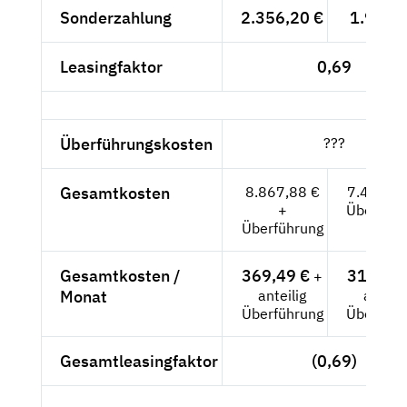
Sonderzahlung
2.356,20 €
1.980,-
Leasingfaktor
0,69
Überführungskosten
???
Gesamtkosten
8.867,88 €
7.452,-- 
+
Überführ
Überführung
Gesamtkosten /
369,49 €
310,50 
+
Monat
anteilig
anteili
Überführung
Überführ
Gesamtleasingfaktor
(0,69)