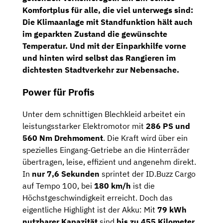
Komfortplus für alle, die viel unterwegs sind:
Die
Klimaanlage mit Standfunktion
hält auch
im geparkten Zustand die gewünschte
Temperatur. Und mit der
Einparkhilfe vorne
und hinten
wird selbst das Rangieren im
dichtesten Stadtverkehr zur Nebensache.
Power für Profis
Unter dem schnittigen Blechkleid arbeitet ein
leistungsstarker Elektromotor mit
286 PS und
560 Nm Drehmoment
. Die Kraft wird über ein
spezielles Eingang-Getriebe an die Hinterräder
übertragen, leise, effizient und angenehm direkt.
In
nur 7,6 Sekunden
sprintet der ID.Buzz Cargo
auf Tempo 100, bei
180 km/h
ist die
Höchstgeschwindigkeit erreicht. Doch das
eigentliche Highlight ist der Akku: Mit
79 kWh
nutzbarer Kapazität
sind
bis zu 455 Kilometer