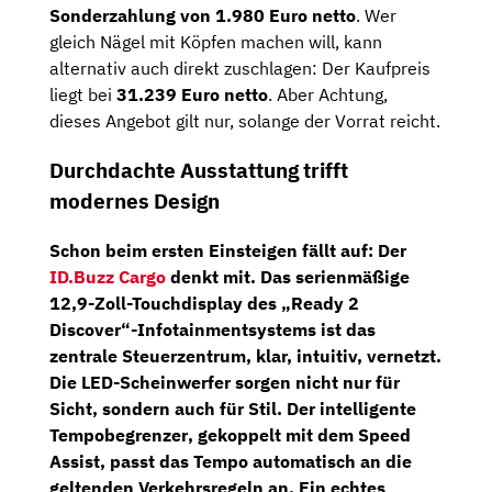
Sonderzahlung von 1.980 Euro netto
. Wer
gleich Nägel mit Köpfen machen will, kann
alternativ auch direkt zuschlagen: Der Kaufpreis
liegt bei
31.239 Euro netto
. Aber Achtung,
dieses Angebot gilt nur, solange der Vorrat reicht.
Durchdachte Ausstattung trifft
modernes Design
Schon beim ersten Einsteigen fällt auf: Der
ID.Buzz Cargo
denkt mit. Das serienmäßige
12,9-Zoll-Touchdisplay
des
„Ready
2
Discover“-Infotainmentsystems
ist das
zentrale Steuerzentrum, klar, intuitiv, vernetzt.
Die
LED-Scheinwerfer
sorgen nicht nur für
Sicht, sondern auch für Stil.
Der intelligente
Tempobegrenzer
, gekoppelt mit dem
Speed
Assist
, passt das Tempo automatisch an die
geltenden Verkehrsregeln an. Ein echtes