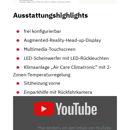
Ausstattungshighlights
frei konfigurierbar
Augmented-Reality-Head-up-Display
Multimedia-Touchscreen
LED-Scheinwerfer mit LED-Rückleuchten
Klimaanlage „Air Care Climatronic“ mit 2-
Zonen-Temperaturregelung
Sitzheizung vorne
Einparkhilfe mit Rückfahrkamera
„VW
ID.7
TOURER:
ÄNDERT
DER
Hier klicken, um den Inhalt von YouTube