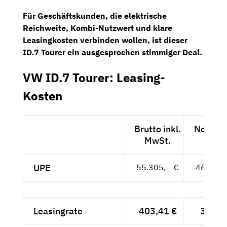
Für Geschäftskunden, die elektrische
Reichweite, Kombi-Nutzwert und klare
Leasingkosten verbinden wollen, ist dieser
ID.7 Tourer ein ausgesprochen stimmiger Deal.
VW ID.7 Tourer: Leasing-
Kosten
Brutto inkl.
Netto e
MwSt.
MwSt
UPE
55.305,-- €
46.475,-
Leasingrate
403,41 €
339,--