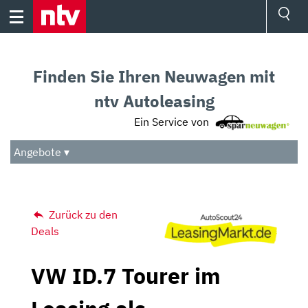
Skip
to
content
Ressorts
Sport
Finden Sie Ihren Neuwagen mit
Börse
Wetter
ntv Autoleasing
TV
Ein Service von
Video
Audio
Angebote ▾
Das Beste
Zurück zu den
Deals
VW ID.7 Tourer im