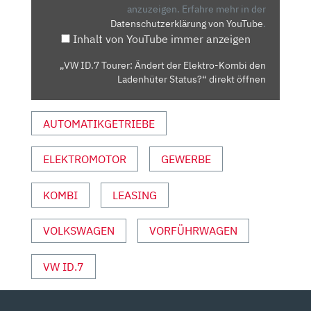
ELEKTRO-
anzuzeigen.
Erfahre mehr in der
Datenschutzerklärung von YouTube
.
KOMBI
Inhalt von YouTube immer anzeigen
DEN
LADENHÜTER
„VW ID.7 Tourer: Ändert der Elektro-Kombi den
STATUS?“
Ladenhüter Status?“ direkt öffnen
VON
YOUTUBE
AUTOMATIKGETRIEBE
ANZEIGEN
ELEKTROMOTOR
GEWERBE
KOMBI
LEASING
VOLKSWAGEN
VORFÜHRWAGEN
VW ID.7