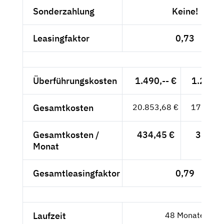
Sonderzahlung
Keine!
Leasingfaktor
0,73
Überführungskosten
1.490,-- €
1.252,1
Gesamtkosten
20.853,68 €
17.524,
Gesamtkosten /
434,45 €
365,09
Monat
Gesamtleasingfaktor
0,79
Laufzeit
48 Monate