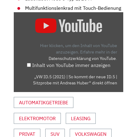
Multifunktionslenkrad mit Touch-Bedienung
„VW
ID.5
(2021)
|
SO
Hier klicken, um den Inhalt von YouTube
KOMMT
anzuzeigen.
Erfahre mehr in der
Datenschutzerklärung von YouTube
.
DER
Inhalt von YouTube immer anzeigen
NEUE
ID.5
„VW ID.5 (2021) | So kommt der neue ID.5 |
|
Sitzprobe mit Andreas Huber“ direkt öffnen
SITZPROBE
MIT
AUTOMATIKGETRIEBE
ANDREAS
HUBER“
VON
ELEKTROMOTOR
LEASING
YOUTUBE
ANZEIGEN
PRIVAT
SUV
VOLKSWAGEN