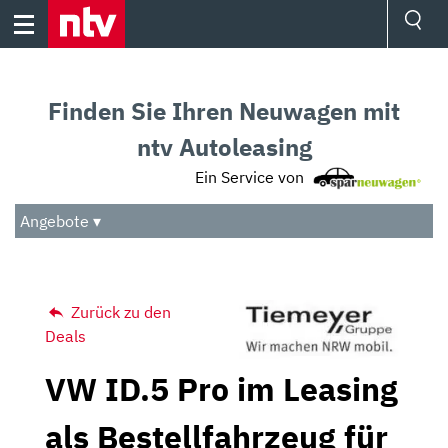
Skip
to
content
Ressorts
Sport
Finden Sie Ihren Neuwagen mit
Börse
Wetter
ntv Autoleasing
TV
Ein Service von
Video
Audio
Angebote ▾
Das Beste
Zurück zu den
Deals
VW ID.5 Pro im Leasing
als Bestellfahrzeug für