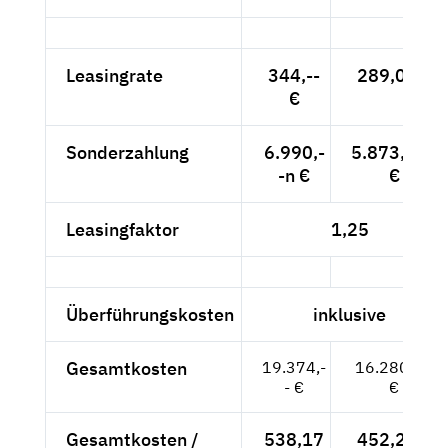
Leasingrate
344,--
289,08 €
€
Sonderzahlung
6.990,-
5.873,95n
-n €
€
Leasingfaktor
1,25
Überführungskosten
inklusive
Gesamtkosten
19.374,-
16.280,67
- €
€
Gesamtkosten /
538,17
452,24 €