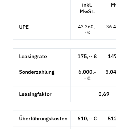
inkl.
MwSt.
MwSt.
UPE
43.360,-
36.437,-- 
- €
Leasingrate
175,-- €
147,06 
Sonderzahlung
6.000,-
5.042,02 
- €
Leasingfaktor
0,69
Überführungskosten
610,-- €
512,61 