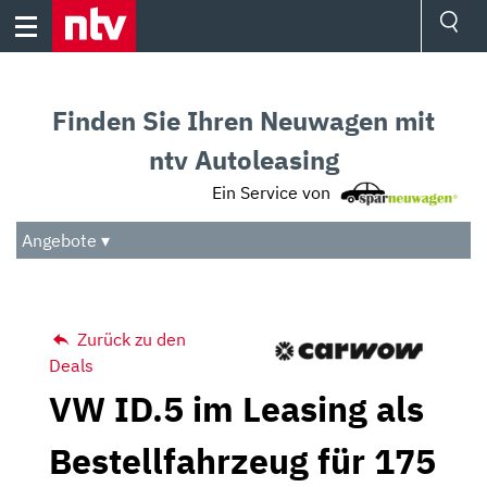
Skip
to
content
Ressorts
Sport
Finden Sie Ihren Neuwagen mit
Börse
Wetter
ntv Autoleasing
TV
Ein Service von
Video
Audio
Angebote ▾
Das Beste
Zurück zu den
Deals
VW ID.5 im Leasing als
Bestellfahrzeug für 175