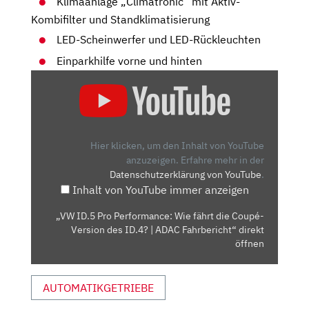
Klimaanlage „Climatronic“ mit Aktiv-
Kombifilter und Standklimatisierung
LED-Scheinwerfer und LED-Rückleuchten
Einparkhilfe vorne und hinten
„VW
ID.5
PRO
PERFORMANCE:
WIE
Hier klicken, um den Inhalt von YouTube
FÄHRT
anzuzeigen.
Erfahre mehr in der
Datenschutzerklärung von YouTube
.
DIE
Inhalt von YouTube immer anzeigen
COUPÉ-
VERSION
„VW ID.5 Pro Performance: Wie fährt die Coupé-
DES
Version des ID.4? | ADAC Fahrbericht“ direkt
ID.4?
öffnen
|
ADAC
AUTOMATIKGETRIEBE
FAHRBERICHT“
VON