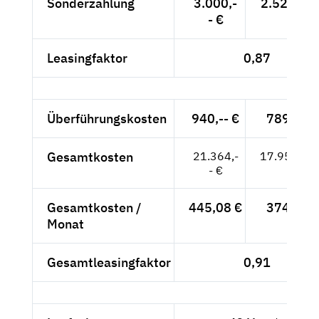
Sonderzahlung
3.000,-
2.521,01 
- €
Leasingfaktor
0,87
Überführungskosten
940,-- €
789,92 
Gesamtkosten
21.364,-
17.952,94
- €
Gesamtkosten /
445,08 €
374,02 
Monat
Gesamtleasingfaktor
0,91