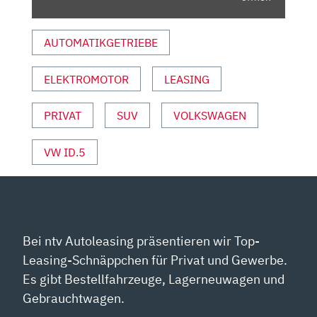
VON
VW
AUTOMATIKGETRIEBE
|
AUTO
ELEKTROMOTOR
LEASING
MOTOR
SPORT“
VON
PRIVAT
SUV
VOLKSWAGEN
YOUTUBE
ANZEIGEN
VW ID.5
Bei ntv Autoleasing präsentieren wir Top-
Leasing-Schnäppchen für Privat und Gewerbe.
Es gibt Bestellfahrzeuge, Lagerneuwagen und
Gebrauchtwagen.