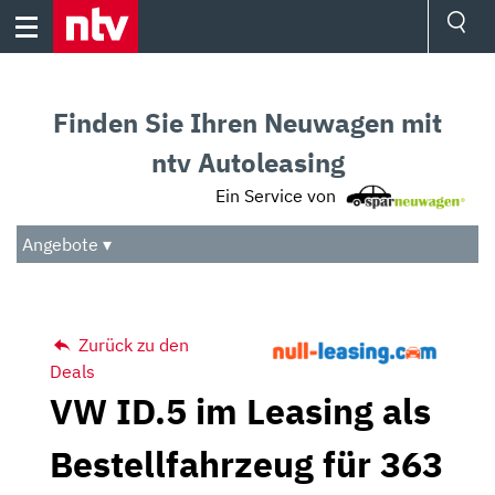
Skip
to
content
Ressorts
Sport
Finden Sie Ihren Neuwagen mit
Börse
Wetter
ntv Autoleasing
TV
Ein Service von
Video
Audio
Angebote ▾
Das Beste
Zurück zu den
Deals
VW ID.5 im Leasing als
Bestellfahrzeug für 363