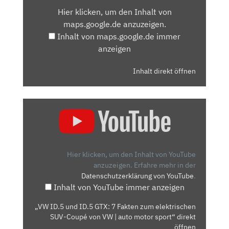
VON
Hier klicken, um den Inhalt von
MAPS.GOOGLE.DE
maps.google.de anzuzeigen.
ANZEIGEN
Inhalt von maps.google.de immer
anzeigen
Inhalt direkt öffnen
„VW
ID.5
UND
ID.5
GTX:
Hier klicken, um den Inhalt von YouTube
7
anzuzeigen.
Erfahre mehr in der
Datenschutzerklärung von YouTube
.
FAKTEN
Inhalt von YouTube immer anzeigen
ZUM
ELEKTRISCHEN
„VW ID.5 und ID.5 GTX: 7 Fakten zum elektrischen
SUV-
SUV-Coupé von VW | auto motor sport“ direkt
COUPÉ
öffnen