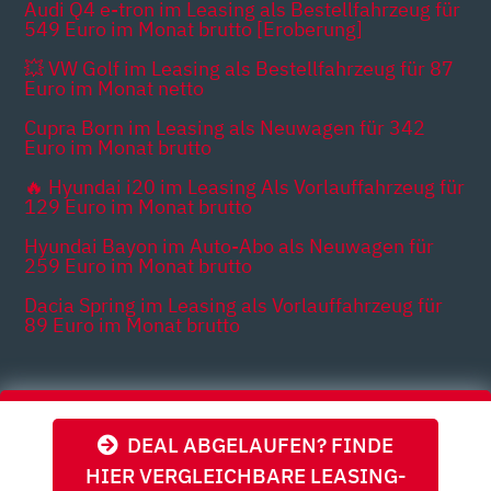
Audi Q4 e-tron im Leasing als Bestellfahrzeug für
549 Euro im Monat brutto [Eroberung]
💥 VW Golf im Leasing als Bestellfahrzeug für 87
Euro im Monat netto
Cupra Born im Leasing als Neuwagen für 342
Euro im Monat brutto
🔥 Hyundai i20 im Leasing Als Vorlauffahrzeug für
129 Euro im Monat brutto
Hyundai Bayon im Auto-Abo als Neuwagen für
259 Euro im Monat brutto
Dacia Spring im Leasing als Vorlauffahrzeug für
89 Euro im Monat brutto
Themen
DEAL ABGELAUFEN? FINDE
HIER VERGLEICHBARE LEASING-