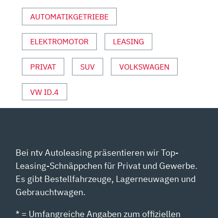
#123
AUTOMATIKGETRIEBE
(REVIEW)
|
ELEKTROMOTOR
LEASING
AUTO
MOTOR
&
PRIVAT
SUV
VOLKSWAGEN
SPORT“
VON
VW ID.4
YOUTUBE
ANZEIGEN
Bei ntv Autoleasing präsentieren wir Top-
Leasing-Schnäppchen für Privat und Gewerbe.
Es gibt Bestellfahrzeuge, Lagerneuwagen und
Gebrauchtwagen.
* = Umfangreiche Angaben zum offiziellen