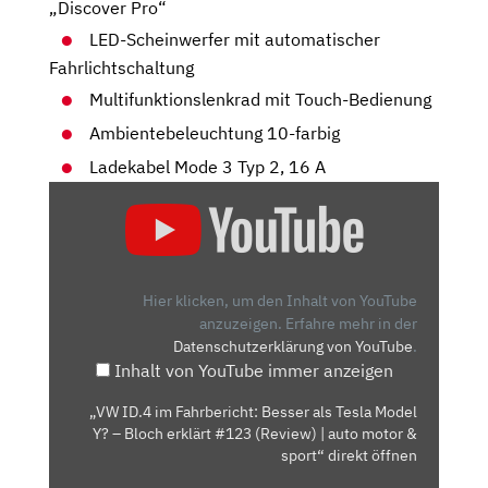
„Discover Pro“
LED-Scheinwerfer mit automatischer
Fahrlichtschaltung
Multifunktionslenkrad mit Touch-Bedienung
Ambientebeleuchtung 10-farbig
Ladekabel Mode 3 Typ 2, 16 A
„VW
ID.4
IM
FAHRBERICHT:
BESSER
Hier klicken, um den Inhalt von YouTube
ALS
anzuzeigen.
Erfahre mehr in der
Datenschutzerklärung von YouTube
.
TESLA
Inhalt von YouTube immer anzeigen
MODEL
Y?
„VW ID.4 im Fahrbericht: Besser als Tesla Model
–
Y? – Bloch erklärt #123 (Review) | auto motor &
BLOCH
sport“ direkt öffnen
ERKLÄRT