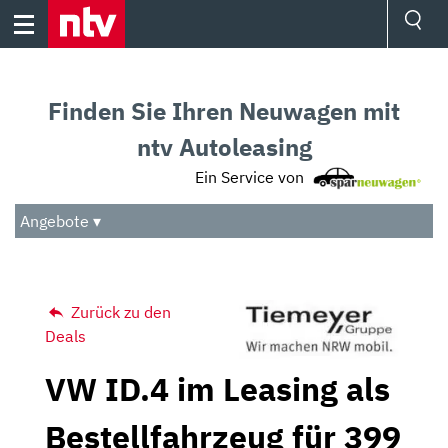
Skip
to
content
Ressorts
Sport
Finden Sie Ihren Neuwagen mit
Börse
Wetter
ntv Autoleasing
TV
Ein Service von
Video
Audio
Angebote ▾
Das Beste
Zurück zu den
Deals
VW ID.4 im Leasing als
Bestellfahrzeug für 399