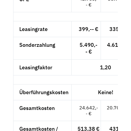
- €
Leasingrate
399,-- €
335,29 
Sonderzahlung
5.490,-
4.613,45 
- €
Leasingfaktor
1,20
Überführungskosten
Keine!
Gesamtkosten
24.642,-
20.707,56
- €
Gesamtkosten /
513,38 €
431,41 