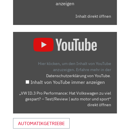
anzeigen
Inhalt direkt öffnen
„VW
ID.3
PRO
PERFORMANCE:
HAT
Hier klicken, um den Inhalt von YouTube
VOLKSWAGEN
anzuzeigen.
Erfahre mehr in der
Datenschutzerklärung von YouTube
.
ZU
Inhalt von YouTube immer anzeigen
VIEL
GESPART?
„VW ID.3 Pro Performance: Hat Volkswagen zu viel
–
gespart? – Test/Review | auto motor und sport“
TEST/REVIEW
direkt öffnen
|
AUTO
AUTOMATIKGETRIEBE
MOTOR