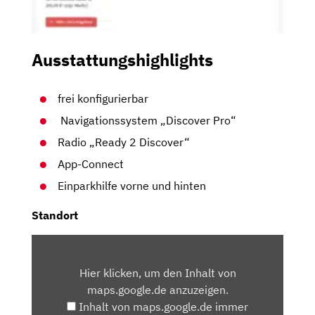
Ausstattungshighlights
frei konfigurierbar
Navigationssystem „Discover Pro“
Radio „Ready 2 Discover“
App-Connect
Einparkhilfe vorne und hinten
Standort
INHALT
VON
Hier klicken, um den Inhalt von
MAPS.GOOGLE.DE
maps.google.de anzuzeigen.
ANZEIGEN
Inhalt von maps.google.de immer