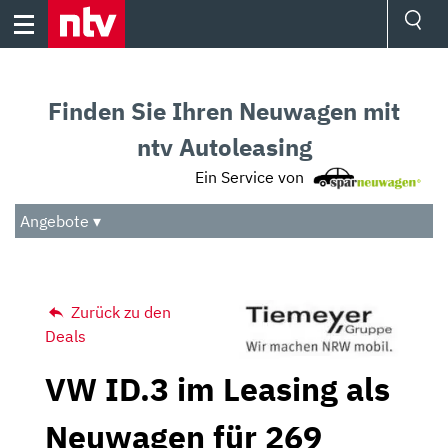
Skip
to
content
Ressorts
Sport
Finden Sie Ihren Neuwagen mit
Börse
Wetter
ntv Autoleasing
TV
Ein Service von
Video
Audio
Angebote ▾
Das Beste
Zurück zu den
Deals
VW ID.3 im Leasing als
Neuwagen für 269