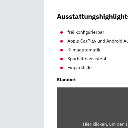
Ausstattungshighlight
frei konfigurierbar
Apple CarPlay und Android A
Klimaautomatik
Spurhalteassistent
Einparkhilfe
Standort
INHALT
VON
MAPS.GOOGLE.DE
ANZEIGEN
Hier klicken, um den 