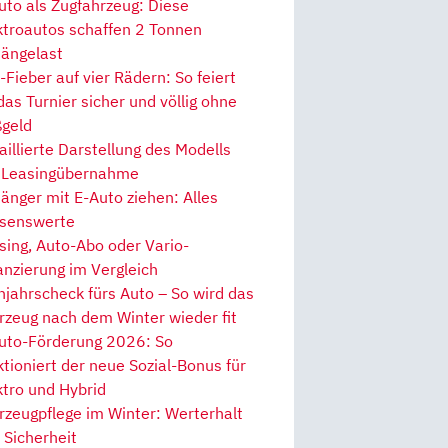
uto als Zugfahrzeug: Diese
ktroautos schaffen 2 Tonnen
ängelast
Fieber auf vier Rädern: So feiert
 das Turnier sicher und völlig ohne
geld
aillierte Darstellung des Modells
 Leasingübernahme
änger mit E-Auto ziehen: Alles
senswerte
sing, Auto-Abo oder Vario-
anzierung im Vergleich
hjahrscheck fürs Auto – So wird das
rzeug nach dem Winter wieder fit
uto-Förderung 2026: So
ktioniert der neue Sozial-Bonus für
ktro und Hybrid
rzeugpflege im Winter: Werterhalt
 Sicherheit