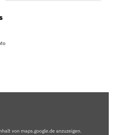
s
uto
Inhalt von maps.google.de anzuzeigen.