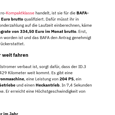
tro-
Kompaktklasse
handelt, ist sie für die
BAFA-
 Euro brutto
qualifiziert. Dafür müsst ihr in
nderzahlung auf die Laufzeit einberechnen, käme
ngrate von 334,50 Euro im Monat brutto
. Erst,
 worden ist und das BAFA den Antrag genehmigt
rückerstattet.
 weit fahren
llstromer verbaut ist, sorgt dafür, dass der ID.3
 429 Kilometer weit kommt. Es gibt eine
ronmaschine
, eine Leistung von
204 PS
, ein
Getriebe
und einen
Heckantrieb
. In 7,4 Sekunden
e. Er erreicht eine Höchstgeschwindigkeit von
r im Jahr