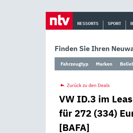
Skip
to
RESSORTS
SPORT
content
Finden Sie Ihren Neuwa
Fahrzeugtyp
Marken
Belie
Zurück zu den Deals
VW ID.3 im Leas
für 272 (334) Eu
[BAFA]