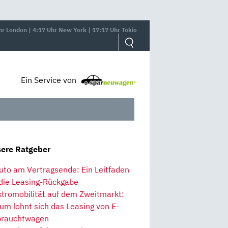
hr London | 4:17 Uhr New York | 17:17 Uhr Tokio
Ein Service von
ere Ratgeber
uto am Vertragsende: Ein Leitfaden
 die Leasing-Rückgabe
ktromobilität auf dem Zweitmarkt:
um lohnt sich das Leasing von E-
rauchtwagen