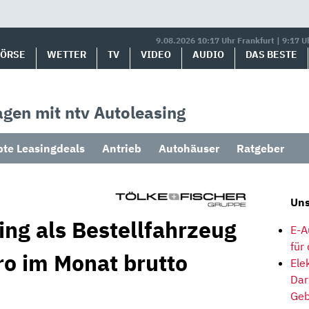
9.08.2026 10:17 Uhr Frankfurt | 9:17 U
BÖRSE
WETTER
TV
VIDEO
AUDIO
DAS BESTE
gen mit ntv Autoleasing
bte Leasingdeals
Antrieb
Autohäuser
Ratgeber
Uns
ing als Bestellfahrzeug
E-A
für
ro im Monat brutto
Ele
Dar
Geb