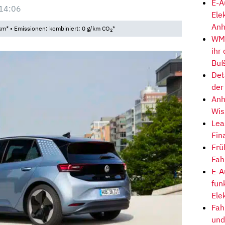
E-A
14:06
Ele
Anh
km* • Emissionen: kombiniert: 0 g/km CO
*
2
WM-
ihr
Buß
Det
der
Anh
Wis
Lea
Fin
Frü
Fah
E-A
fun
Ele
Fah
und