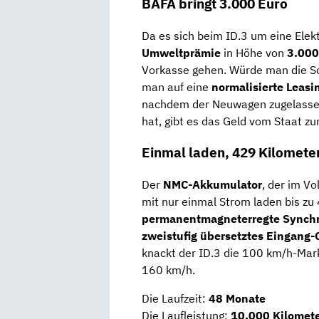
BAFA bringt 3.000 Euro
Da es sich beim ID.3 um eine Elek
Umweltprämie
in Höhe von
3.000
Vorkasse gehen. Würde man die So
man auf eine
normalisierte Leasi
nachdem der Neuwagen zugelassen
hat, gibt es das Geld vom Staat zu
Einmal laden, 429 Kilometer
Der
NMC-Akkumulator
, der im Vo
mit nur einmal Strom laden bis zu
permanentmagneterregte Synch
zweistufig übersetztes Eingang-
knackt der ID.3 die 100 km/h-Mark
160 km/h.
Die Laufzeit:
48 Monate
Die Laufleistung:
10.000 Kilomete