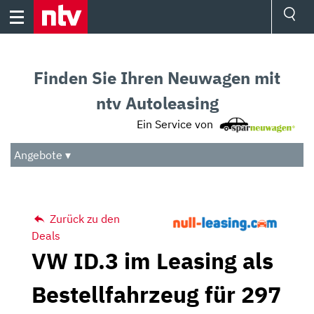
Skip
to
content
Ressorts
Sport
Finden Sie Ihren Neuwagen mit
Börse
Wetter
ntv Autoleasing
TV
Ein Service von
Video
Audio
Angebote ▾
Das Beste
Zurück zu den
Deals
VW ID.3 im Leasing als
Bestellfahrzeug für 297