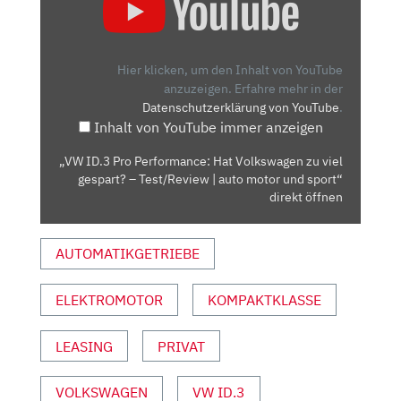
ID.3
PRO
PERFORMANCE:
HAT
Hier klicken, um den Inhalt von YouTube
VOLKSWAGEN
anzuzeigen.
Erfahre mehr in der
Datenschutzerklärung von YouTube
.
ZU
Inhalt von YouTube immer anzeigen
VIEL
GESPART?
„VW ID.3 Pro Performance: Hat Volkswagen zu viel
–
gespart? – Test/Review | auto motor und sport“
TEST/REVIEW
direkt öffnen
|
AUTO
AUTOMATIKGETRIEBE
MOTOR
UND
ELEKTROMOTOR
KOMPAKTKLASSE
SPORT“
VON
YOUTUBE
LEASING
PRIVAT
ANZEIGEN
VOLKSWAGEN
VW ID.3