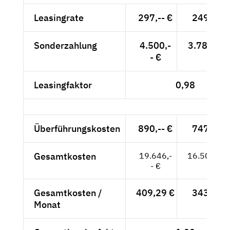
Leasingrate
297,-- €
249,58 
Sonderzahlung
4.500,-
3.781,51 
- €
Leasingfaktor
0,98
Überführungskosten
890,-- €
747,90 
Gesamtkosten
19.646,-
16.509,24
- €
Gesamtkosten /
409,29 €
343,94 
Monat