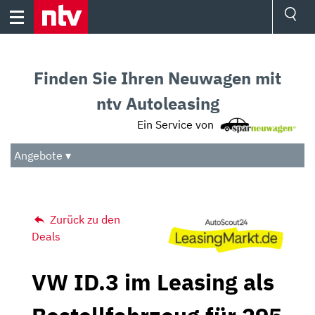
Skip
to
content
Ressorts
Sport
Finden Sie Ihren Neuwagen mit
Börse
Wetter
ntv Autoleasing
TV
Ein Service von
Video
Audio
Angebote ▾
Das Beste
Zurück zu den
Deals
VW ID.3 im Leasing als