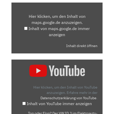
INHALT
VON
Hier klicken, um den Inhalt von
MAPS.GOOGLE.DE
maps.google.de anzuzeigen.
ANZEIGEN
Inhalt von maps.google.de immer
anzeigen
Inhalt direkt öffnen
„TOP
ODER
FLOP?
DER
VW
Hier klicken, um den Inhalt von YouTube
ID.3
anzuzeigen.
Erfahre mehr in der
Datenschutzerklärung von YouTube
.
IM
Inhalt von YouTube immer anzeigen
ELEKTROAUTO-
SUPERTEST
„Top oder Flop? Der VW ID.3 im Elektroauto-