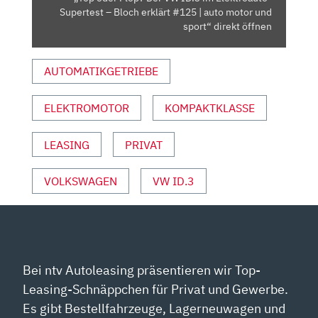
–
Supertest – Bloch erklärt #125 | auto motor und
BLOCH
sport“ direkt öffnen
ERKLÄRT
#125
AUTOMATIKGETRIEBE
|
AUTO
ELEKTROMOTOR
KOMPAKTKLASSE
MOTOR
UND
SPORT“
LEASING
PRIVAT
VON
YOUTUBE
VOLKSWAGEN
VW ID.3
ANZEIGEN
Bei ntv Autoleasing präsentieren wir Top-
Leasing-Schnäppchen für Privat und Gewerbe.
Es gibt Bestellfahrzeuge, Lagerneuwagen und