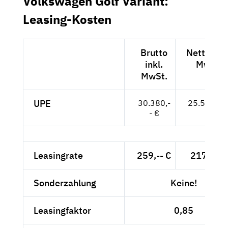
Volkswagen Golf Variant:
Leasing-Kosten
Brutto
Netto exk
inkl.
MwSt.
MwSt.
UPE
30.380,-
25.529,-- 
- €
Leasingrate
259,-- €
217,65 
Sonderzahlung
Keine!
Leasingfaktor
0,85