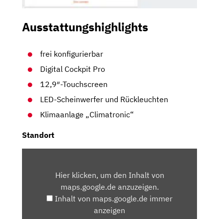
Ausstattungshighlights
frei konfigurierbar
Digital Cockpit Pro
12,9″-Touchscreen
LED-Scheinwerfer und Rückleuchten
Klimaanlage „Climatronic“
Standort
INHALT
VON
Hier klicken, um den Inhalt von
MAPS.GOOGLE.DE
maps.google.de anzuzeigen.
ANZEIGEN
Inhalt von maps.google.de immer
anzeigen