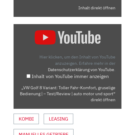
Inhalt direkt öffnen
„VW
GOLF
8
VARIANT:
TOLLER
Hier klicken, um den Inhalt von YouTube
FAHR-
anzuzeigen.
Erfahre mehr in der
Datenschutzerklärung von YouTube
.
KOMFORT,
Inhalt von YouTube immer anzeigen
GRUSELIGE
BEDIENUNG
„VW Golf 8 Variant: Toller Fahr-Komfort, gruselige
|
Bedienung | – Test/Review | auto motor und sport“
–
direkt öffnen
TEST/REVIEW
|
KOMBI
LEASING
AUTO
MOTOR
MANUELLES GETRIEBE