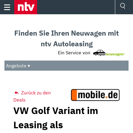
Skip
to
content
Ressorts
Sport
Finden Sie Ihren Neuwagen mit
Börse
Wetter
ntv Autoleasing
TV
Ein Service von
Video
Audio
Angebote ▾
Das Beste
Zurück zu den
Deals
VW Golf Variant im
Leasing als