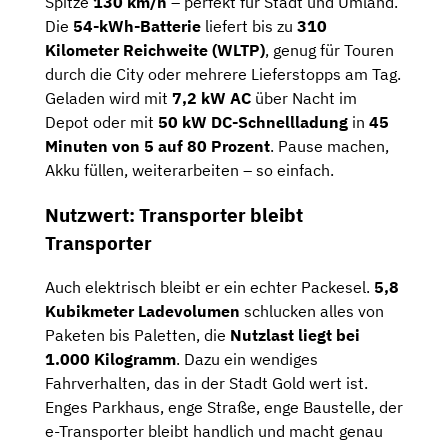
Spitze
130 km/h
– perfekt für Stadt und Umland.
Die
54-kWh-Batterie
liefert bis zu
310
Kilometer Reichweite (WLTP)
, genug für Touren
durch die City oder mehrere Lieferstopps am Tag.
Geladen wird mit
7,2 kW AC
über Nacht im
Depot oder mit
50 kW DC-Schnellladung
in
45
Minuten von 5 auf 80 Prozent
. Pause machen,
Akku füllen, weiterarbeiten – so einfach.
Nutzwert: Transporter bleibt
Transporter
Auch elektrisch bleibt er ein echter Packesel.
5,8
Kubikmeter Ladevolumen
schlucken alles von
Paketen bis Paletten, die
Nutzlast liegt bei
1.000 Kilogramm
. Dazu ein wendiges
Fahrverhalten, das in der Stadt Gold wert ist.
Enges Parkhaus, enge Straße, enge Baustelle, der
e-Transporter bleibt handlich und macht genau