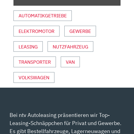
TEST
MIT
AUTOMATIKGETRIEBE
286
PS!“
ELEKTROMOTOR
GEWERBE
VON
YOUTUBE
ANZEIGEN
LEASING
NUTZFAHRZEUG
TRANSPORTER
VAN
VOLKSWAGEN
Bei ntv Autoleasing präsentieren wir Top-
Leasing-Schnäppchen für Privat und Gewerbe.
Es gibt Bestellfahrzeuge, Lagerneuwagen und