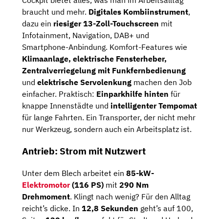
Cockpit bietet alles, was man im Arbeitsalltag
braucht und mehr.
Digitales Kombiinstrument
,
dazu ein
riesiger 13-Zoll-Touchscreen
mit
Infotainment, Navigation, DAB+ und
Smartphone-Anbindung. Komfort-Features wie
Klimaanlage, elektrische Fensterheber,
Zentralverriegelung mit Funkfernbedienung
und
elektrische Servolenkung
machen den Job
einfacher. Praktisch:
Einparkhilfe hinten
für
knappe Innenstädte und
intelligenter Tempomat
für lange Fahrten. Ein Transporter, der nicht mehr
nur Werkzeug, sondern auch ein Arbeitsplatz ist.
Antrieb: Strom mit Nutzwert
Unter dem Blech arbeitet ein
85-kW-
Elektromotor
(116 PS)
mit
290 Nm
Drehmoment
. Klingt nach wenig? Für den Alltag
reicht’s dicke. In
12,8 Sekunden
geht’s auf 100,