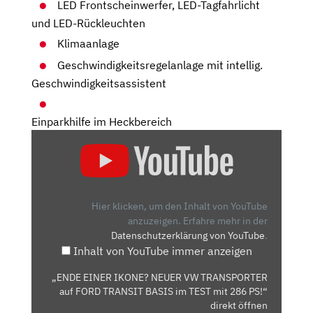
LED Frontscheinwerfer, LED-Tagfahrlicht
und LED-Rückleuchten
Klimaanlage
Geschwindigkeitsregelanlage mit intellig.
Geschwindigkeitsassistent
Einparkhilfe im Heckbereich
„ENDE
EINER
IKONE?
NEUER
VW
Hier klicken, um den Inhalt von YouTube
TRANSPORTER
anzuzeigen.
Erfahre mehr in der
Datenschutzerklärung von YouTube
.
AUF
Inhalt von YouTube immer anzeigen
FORD
TRANSIT
„ENDE EINER IKONE? NEUER VW TRANSPORTER
BASIS
auf FORD TRANSIT BASIS im TEST mit 286 PS!“
IM
direkt öffnen