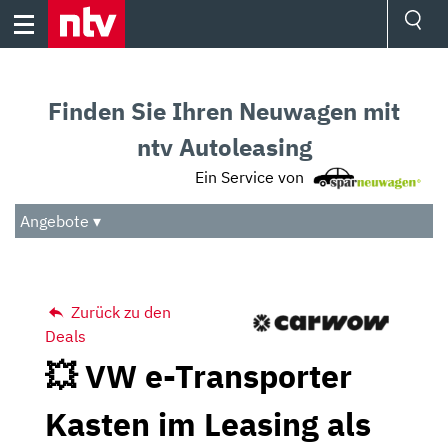
Skip
to
content
Ressorts
Sport
Finden Sie Ihren Neuwagen mit
Börse
Wetter
ntv Autoleasing
TV
Ein Service von
Video
Audio
Angebote ▾
Das Beste
Zurück zu den
Deals
💥 VW e-Transporter
Kasten im Leasing als