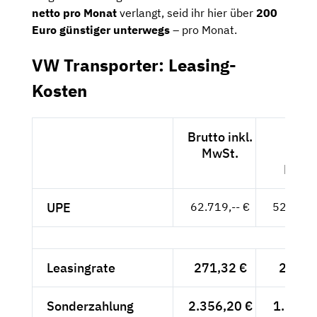
netto pro Monat
verlangt, seid ihr hier über
200
Euro günstiger unterwegs
– pro Monat.
VW Transporter: Leasing-
Kosten
Brutto inkl.
Nett
MwSt.
exkl.
MwSt
UPE
62.719,-- €
52.705,-
Leasingrate
271,32 €
228,--
Sonderzahlung
2.356,20 €
1.980,-