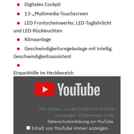
Digitales Cockpit
13-„Multimedia-Touchscreen
LED Frontscheinwerfer, LED-Tagfahrlicht
und LED-Rückleuchten
Klimaanlage
Geschwindigkeitsregelanlage mit intellig.
Geschwindigkeitsassistent
Einparkhilfe im Heckbereich
„ENDE
EINER
IKONE?
NEUER
VW
Hier klicken, um den Inhalt von YouTube
TRANSPORTER
anzuzeigen.
Erfahre mehr in der
Datenschutzerklärung von YouTube
.
AUF
Inhalt von YouTube immer anzeigen
FORD