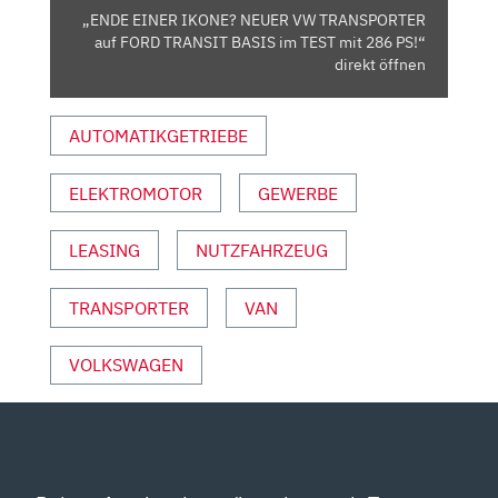
TRANSIT
„ENDE EINER IKONE? NEUER VW TRANSPORTER
BASIS
auf FORD TRANSIT BASIS im TEST mit 286 PS!“
IM
direkt öffnen
TEST
MIT
AUTOMATIKGETRIEBE
286
PS!“
ELEKTROMOTOR
GEWERBE
VON
YOUTUBE
ANZEIGEN
LEASING
NUTZFAHRZEUG
TRANSPORTER
VAN
VOLKSWAGEN