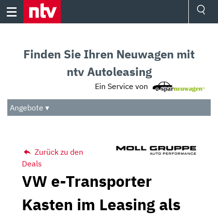
Skip
to
content
Ressorts
Sport
Finden Sie Ihren Neuwagen mit
Börse
Wetter
ntv Autoleasing
TV
Ein Service von
Video
Audio
Angebote ▾
Das Beste
Zurück zu den
Deals
VW e-Transporter
Kasten im Leasing als