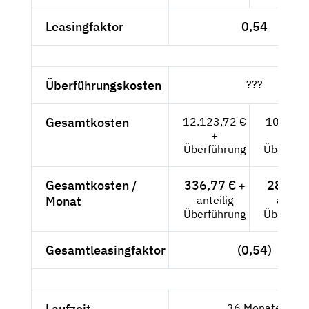
Leasingfaktor
0,54
Überführungskosten
???
Gesamtkosten
12.123,72 €
10.188,-
+
+
Überführung
Überführ
Gesamtkosten /
336,77 €
283,-- 
+
Monat
anteilig
anteili
Überführung
Überführ
Gesamtleasingfaktor
(0,54)
Laufzeit
36 Monate