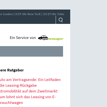
hr London | 0:17 Uhr New York | 13:17 Uhr Tokio
Ein Service von
ere Ratgeber
uto am Vertragsende: Ein Leitfaden
 die Leasing-Rückgabe
ktromobilität auf dem Zweitmarkt:
um lohnt sich das Leasing von E-
rauchtwagen