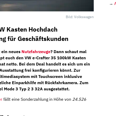
→
Bild: Volkswagen
kW Kasten Hochdach
ing für Geschäftskunden
 ein neues
Nutzfahrzeuge
? Dann schaut mal
ppt euch den
VW e-Crafter 35 100kW Kasten
at netto
. Bei dem Deal handelt es sich um ein
 Ausstattung frei konfigurieren könnt. Zur
ltimediasystem
mit Touchscreen inklusive
zliche
Einparkhilfe
mit
Rückfahrkamera.
Zum
l Mode 3 Typ 2 3 32A
ausgestattet.
er
fällt eine Sonderzahlung in Höhe von
24.526