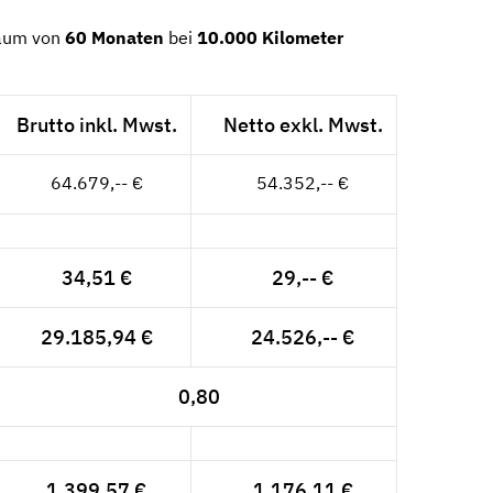
raum von
60 Monaten
bei
10.000 Kilometer
Brutto inkl. Mwst.
Netto exkl. Mwst.
64.679,-- €
54.352,-- €
34,51 €
29,-- €
29.185,94 €
24.526,-- €
0,80
1.399,57 €
1.176,11 €