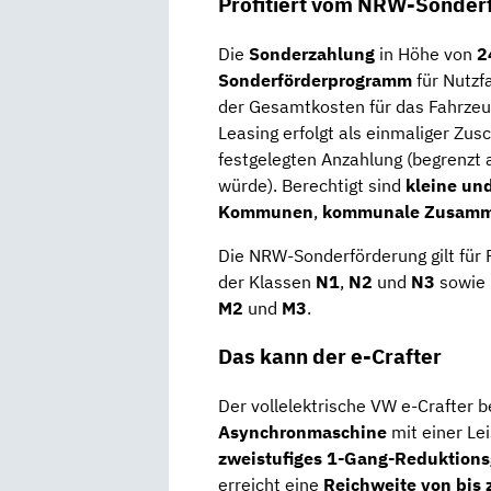
Profitiert vom NRW-Sonde
Die
Sonderzahlung
in Höhe von
2
Sonderförderprogramm
für Nutzf
der Gesamtkosten für das Fahrze
Leasing erfolgt als einmaliger Zu
festgelegten Anzahlung (begrenzt 
würde). Berechtigt sind
kleine un
Kommunen
,
kommunale Zusamm
Die NRW-Sonderförderung gilt für
der Klassen
N1
,
N2
und
N3
sowie 
M2
und
M3
.
Das kann der e-Crafter
Der vollelektrische VW e-Crafter b
Asynchronmaschine
mit einer Le
zweistufiges 1-Gang-Reduktions
erreicht eine
Reichweite von bis 