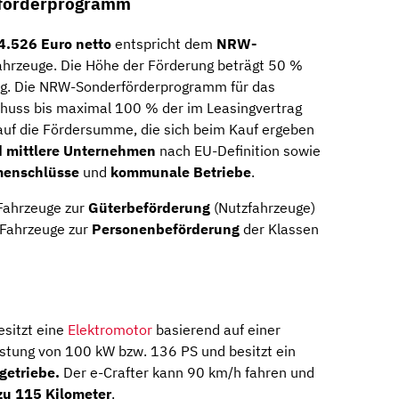
rförderprogramm
4.526 Euro netto
entspricht dem
NRW-
ahrzeuge. Die Höhe der Förderung beträgt 50 %
ug. Die NRW-Sonderförderprogramm für das
schuss bis maximal 100 % der im Leasingvertrag
auf die Fördersumme, die sich beim Kauf ergeben
d mittlere Unternehmen
nach EU-Definition sowie
enschlüsse
und
kommunale Betriebe
.
 Fahrzeuge zur
Güterbeförderung
(Nutzfahrzeuge)
Fahrzeuge zur
Personenbeförderung
der Klassen
esitzt eine
Elektromotor
basierend auf einer
istung von 100 kW bzw. 136 PS und besitzt ein
getriebe.
Der e-Crafter kann 90 km/h fahren und
zu 115 Kilometer
.