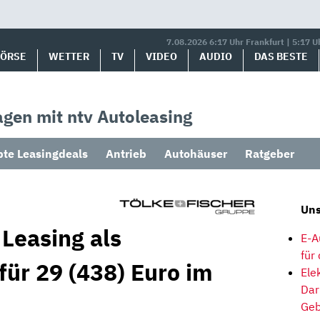
7.08.2026 6:17 Uhr Frankfurt | 5:17 U
BÖRSE
WETTER
TV
VIDEO
AUDIO
DAS BESTE
gen mit ntv Autoleasing
bte Leasingdeals
Antrieb
Autohäuser
Ratgeber
Uns
Leasing als
E-A
für
für 29 (438) Euro im
Ele
Dar
Geb