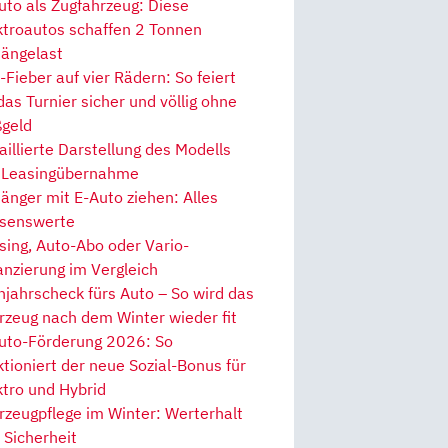
uto als Zugfahrzeug: Diese
ktroautos schaffen 2 Tonnen
ängelast
Fieber auf vier Rädern: So feiert
 das Turnier sicher und völlig ohne
geld
aillierte Darstellung des Modells
 Leasingübernahme
änger mit E-Auto ziehen: Alles
senswerte
sing, Auto-Abo oder Vario-
anzierung im Vergleich
hjahrscheck fürs Auto – So wird das
rzeug nach dem Winter wieder fit
uto-Förderung 2026: So
ktioniert der neue Sozial-Bonus für
ktro und Hybrid
rzeugpflege im Winter: Werterhalt
 Sicherheit