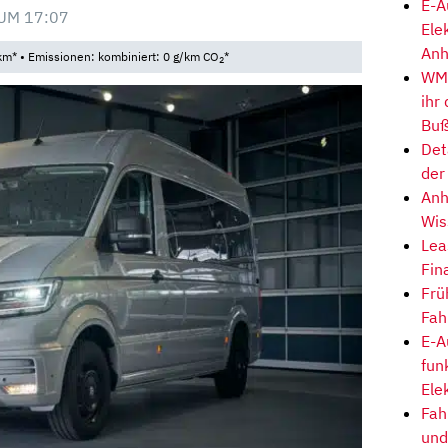
E-A
UM 17:07
Ele
Anh
km* • Emissionen: kombiniert: 0 g/km CO
*
2
WM-
ihr
Buß
Det
der
Anh
Wis
Lea
Fin
Frü
Fah
E-A
fun
Ele
Fah
und