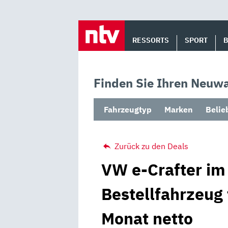
Skip
to
RESSORTS
SPORT
content
Finden Sie Ihren Neuwa
Fahrzeugtyp
Marken
Belie
Zurück zu den Deals
VW e-Crafter im 
Bestellfahrzeug 
Monat netto