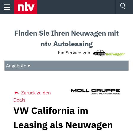
Skip
to
content
Ressorts
Sport
Finden Sie Ihren Neuwagen mit
Börse
Wetter
ntv Autoleasing
TV
Ein Service von
Video
Audio
Angebote ▾
Das Beste
Zurück zu den
Deals
VW California im
Leasing als Neuwagen