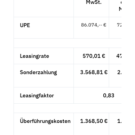
MwSt.
exkl.
MwSt.
UPE
86.074,-- €
72.331,
- €
Leasingrate
570,01 €
479,-- 
Sonderzahlung
3.568,81 €
2.999,
- €
Leasingfaktor
0,83
Überführungskosten
1.368,50 €
1.150,
- €