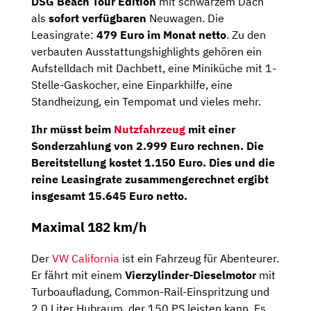
DSG Beach Tour Edition
mit schwarzem Dach
als
sofort verfügbaren
Neuwagen. Die
Leasingrate:
479 Euro im Monat netto
. Zu den
verbauten Ausstattungshighlights gehören ein
Aufstelldach mit Dachbett, eine Miniküche mit 1-
Stelle-Gaskocher, eine Einparkhilfe, eine
Standheizung, ein Tempomat und vieles mehr.
Ihr müsst beim
Nutzfahrzeug
mit einer
Sonderzahlung
von
2.999 Euro
rechnen. Die
Bereitstellung kostet 1.150 Euro. Dies und die
reine Leasingrate zusammengerechnet ergibt
insgesamt 15.645 Euro netto.
Maximal 182 km/h
Der
VW California
ist ein Fahrzeug für Abenteurer.
Er fährt mit einem
Vierzylinder-Dieselmotor
mit
Turboaufladung, Common-Rail-Einspritzung und
2,0 Liter Hubraum, der 150 PS leisten kann. Es