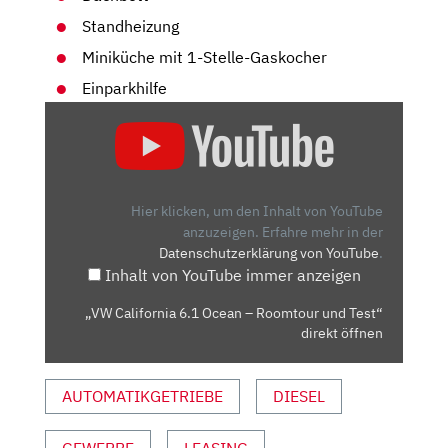
Standheizung
Miniküche mit 1-Stelle-Gaskocher
Einparkhilfe
„VW
CALIFORNIA
6.1
OCEAN
–
Hier klicken, um den Inhalt von YouTube
ROOMTOUR
anzuzeigen.
Erfahre mehr in der
Datenschutzerklärung von YouTube
.
UND
Inhalt von YouTube immer anzeigen
TEST“
VON
„VW California 6.1 Ocean – Roomtour und Test“
YOUTUBE
direkt öffnen
ANZEIGEN
AUTOMATIKGETRIEBE
DIESEL
GEWERBE
LEASING