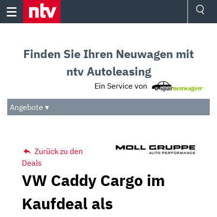
Skip
to
content
Ressorts
Sport
Finden Sie Ihren Neuwagen mit
Börse
Wetter
ntv Autoleasing
TV
Ein Service von
Video
Audio
Angebote ▾
Das Beste
Zurück zu den
Deals
VW Caddy Cargo im
Kaufdeal als