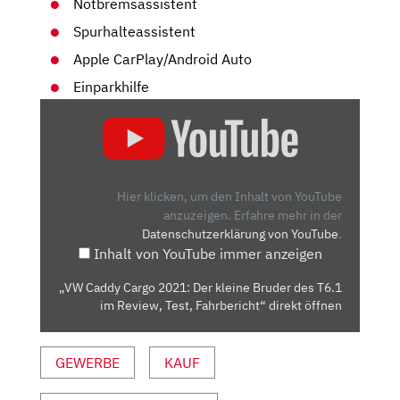
Notbremsassistent
Spurhalteassistent
Apple CarPlay/Android Auto
Einparkhilfe
„VW
CADDY
CARGO
2021:
DER
Hier klicken, um den Inhalt von YouTube
KLEINE
anzuzeigen.
Erfahre mehr in der
Datenschutzerklärung von YouTube
.
BRUDER
Inhalt von YouTube immer anzeigen
DES
T6.1
„VW Caddy Cargo 2021: Der kleine Bruder des T6.1
IM
im Review, Test, Fahrbericht“ direkt öffnen
REVIEW,
TEST,
GEWERBE
KAUF
FAHRBERICHT“
VON