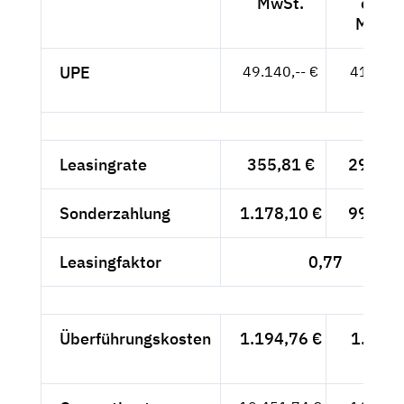
MwSt.
exkl.
MwSt.
UPE
49.140,-- €
41.294,
- €
Leasingrate
355,81 €
299,-- 
Sonderzahlung
1.178,10 €
990,-- 
Leasingfaktor
0,77
Überführungskosten
1.194,76 €
1.004,
- €