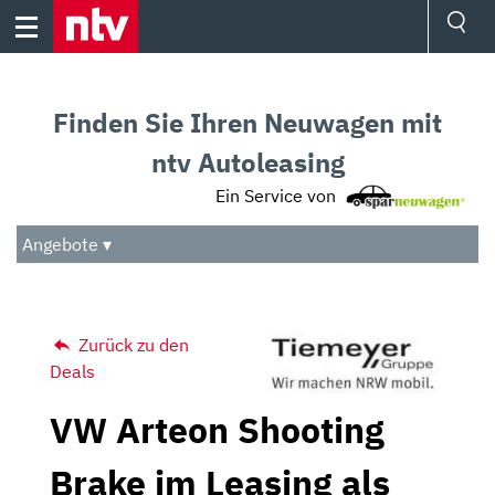
Skip
to
content
Ressorts
Sport
Finden Sie Ihren Neuwagen mit
Börse
Wetter
ntv Autoleasing
TV
Ein Service von
Video
Audio
Angebote ▾
Das Beste
Zurück zu den
Deals
VW Arteon Shooting
Brake im Leasing als