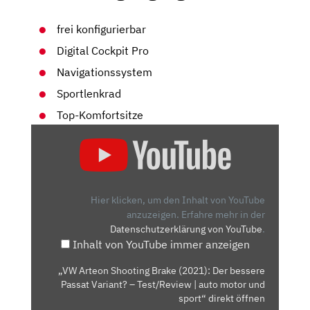
frei konfigurierbar
Digital Cockpit Pro
Navigationssystem
Sportlenkrad
Top-Komfortsitze
„VW
ARTEON
SHOOTING
BRAKE
(2021):
Hier klicken, um den Inhalt von YouTube
DER
anzuzeigen.
Erfahre mehr in der
Datenschutzerklärung von YouTube
.
BESSERE
Inhalt von YouTube immer anzeigen
PASSAT
VARIANT?
„VW Arteon Shooting Brake (2021): Der bessere
–
Passat Variant? – Test/Review | auto motor und
TEST/REVIEW
sport“ direkt öffnen