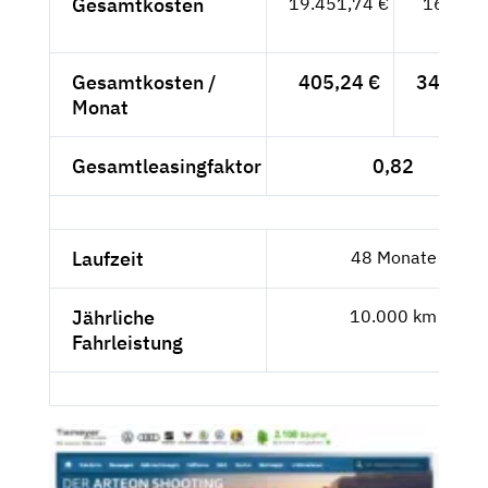
Gesamtkosten
19.451,74 €
16.346,
- €
Gesamtkosten /
405,24 €
340,54 
Monat
Gesamtleasingfaktor
0,82
Laufzeit
48 Monate
Jährliche
10.000 km
Fahrleistung